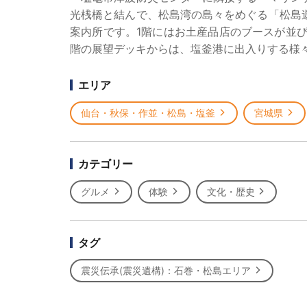
光桟橋と結んで、松島湾の島々をめぐる「松島
案内所です。1階にはお土産品店のブースが並
階の展望デッキからは、塩釜港に出入りする様
エリア
仙台・秋保・作並・松島・塩釜
宮城県
カテゴリー
グルメ
体験
文化・歴史
タグ
震災伝承(震災遺構)：石巻・松島エリア