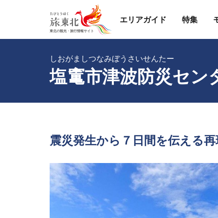
エリアガイド
特集
しおがましつなみぼうさいせんたー
塩竃市津波防災セン
震災発生から７日間を伝える再