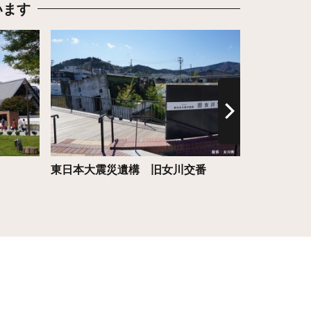
います
詳細はこちら
詳細はこち
東日本大震災遺構 旧女川交番
米沢が誇る