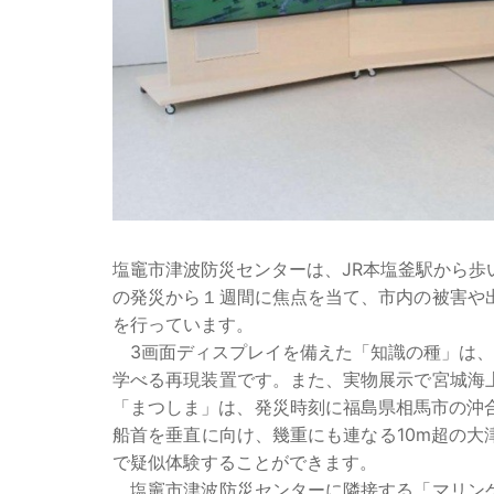
塩竈市津波防災センターは、JR本塩釜駅から
の発災から１週間に焦点を当て、市内の被害や
を行っています。
3画面ディスプレイを備えた「知識の種」は、
学べる再現装置です。また、実物展示で宮城海
「まつしま」は、発災時刻に福島県相馬市の沖
船首を垂直に向け、幾重にも連なる10m超の
で疑似体験することができます。
塩竈市津波防災センターに隣接する「マリンゲ