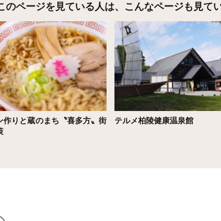
このページを見ている人は、
こんなページも見て
こちら
詳細はこちら
ン作りと蔵のまち〝喜多方〟街
テルメ柏陵健康温泉館
策