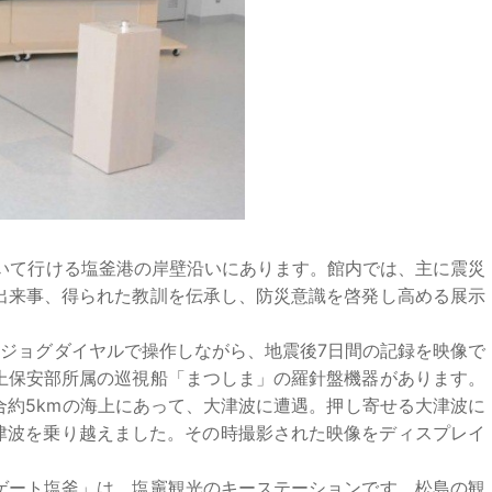
歩いて行ける塩釜港の岸壁沿いにあります。館内では、主に震災
出来事、得られた教訓を伝承し、防災意識を啓発し高める展示
ジョグダイヤルで操作しながら、地震後7日間の記録を映像で
上保安部所属の巡視船「まつしま」の羅針盤機器があります。
合約5kmの海上にあって、大津波に遭遇。押し寄せる大津波に
大津波を乗り越えました。その時撮影された映像をディスプレイ
ート塩釜」は、塩竈観光のキーステーションです。松島の観