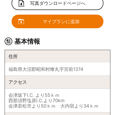
写真ダウンロードページへ
マイプランに追加
基本情報
住所
福島県大沼郡昭和村喰丸字宮前1374
アクセス
会津坂下I.C. より55ｋｍ
西那須野塩原I.C.より70km
会津若松市より50ｋｍ 大内宿より34ｋｍ