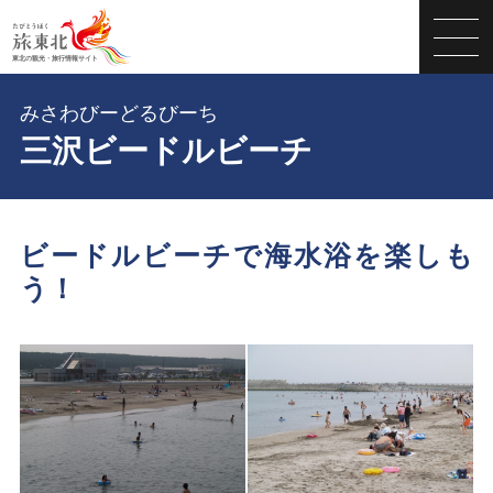
みさわびーどるびーち
三沢ビードルビーチ
ビードルビーチで海水浴を楽しも
う！