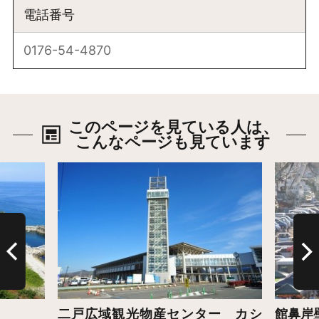
電話番号
0176-54-4870
このページを見ている人は、
こんなページも見ています
詳細はこちら
詳細は
二戸広域観光物産センター カシ
館鼻岸