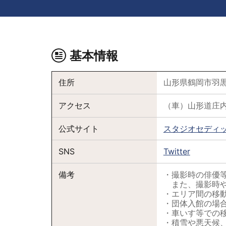
基本情報
住所
山形県鶴岡市羽黒
アクセス
（車）山形道庄内
公式サイト
スタジオセディ
SNS
Twitter
備考
・撮影時の俳優
また、撮影時や
・エリア間の移動
・団体入館の場
・車いす等での
・積雪や悪天候