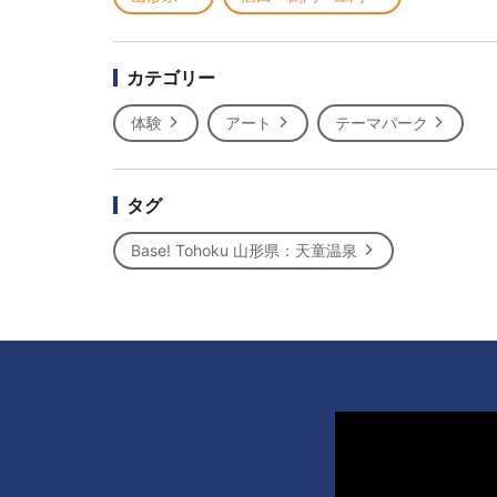
カテゴリー
体験
アート
テーマパーク
タグ
Base! Tohoku 山形県：天童温泉