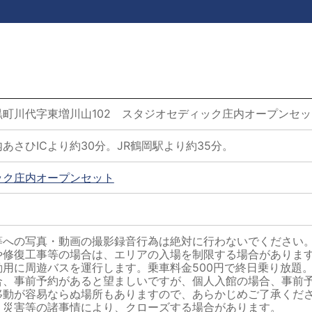
町川代字東増川山102 スタジオセディック庄内オープンセッ
あさひICより約30分。JR鶴岡駅より約35分。
ック庄内オープンセット
等への写真・動画の撮影録音行為は絶対に行わないでください
修復工事等の場合は、エリアの入場を制限する場合がありま
用に周遊バスを運行します。乗車料金500円で終日乗り放題
合、事前予約があると望ましいですが、個人入館の場合、事前
移動が容易ならぬ場所もありますので、あらかじめご了承くだ
、災害等の諸事情により、クローズする場合があります。