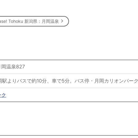
ase! Tohoku 新潟県：月岡温泉
岡温泉827
岡駅よりバスで約10分、車で5分。バス停・月岡カリオンパー
ーク