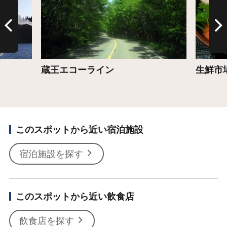
蔵王エコーライン
生鮮市
このスポットから近い宿泊施設
宿泊施設を探す
このスポットから近い飲食店
飲食店を探す