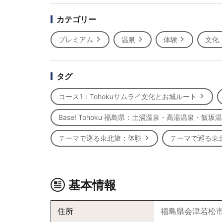
カテゴリー
プレミアム
温泉
体験
文化
タグ
コース1：Tohokuサムライ文化とお城ルート
Base! Tohoku 福島県：土湯温泉・高湯温泉・飯
テーマで巡る東北旅：体験
テーマで巡る東
基本情報
住所
福島県会津若松市