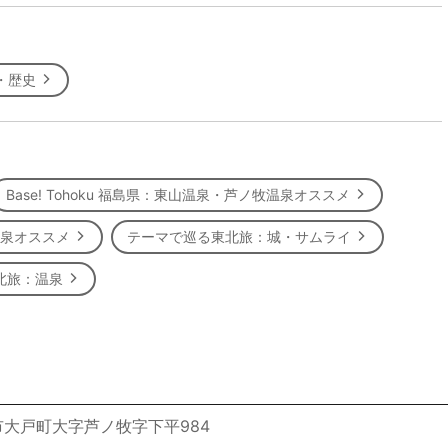
・歴史
Base! Tohoku 福島県：東山温泉・芦ノ牧温泉オススメ
坂温泉オススメ
テーマで巡る東北旅：城・サムライ
北旅：温泉
大戸町大字芦ノ牧字下平984