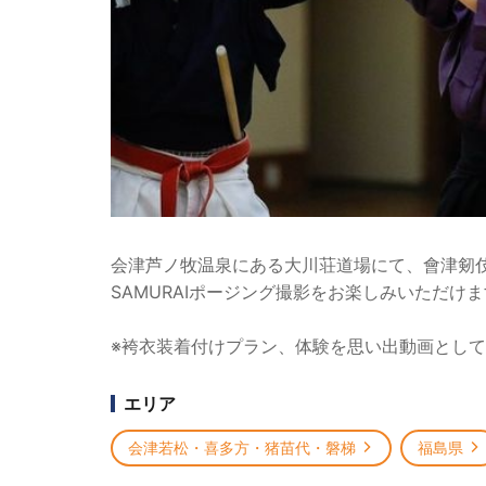
会津芦ノ牧温泉にある大川荘道場にて、會津剱
SAMURAIポージング撮影をお楽しみいただけ
※袴衣装着付けプラン、体験を思い出動画とし
エリア
会津若松・喜多方・猪苗代・磐梯
福島県