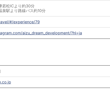
津若松ICより約30分
温泉駅より路線バス約10分
travel/#/experience/79
stagram.com/aizu_dream_development/?hl=ja
発
.co.jp