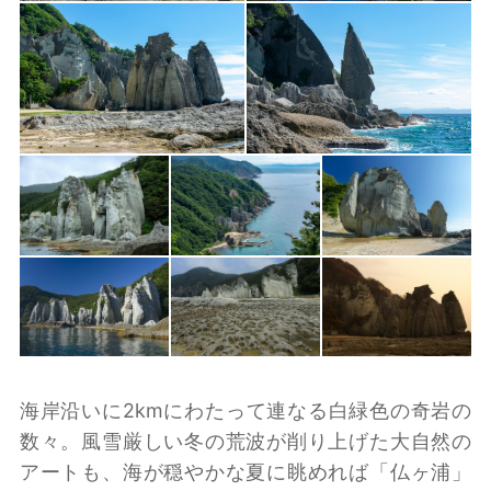
海岸沿いに2kmにわたって連なる白緑色の奇岩の
数々。風雪厳しい冬の荒波が削り上げた大自然の
アートも、海が穏やかな夏に眺めれば「仏ヶ浦」