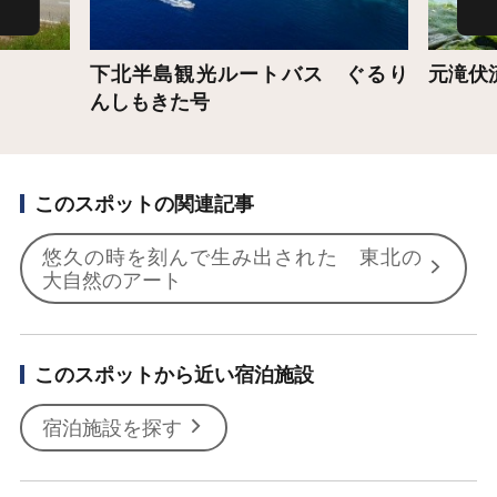
下北半島観光ルートバス ぐるり
元滝伏
んしもきた号
このスポットの関連記事
悠久の時を刻んで生み出された 東北の
大自然のアート
このスポットから近い宿泊施設
宿泊施設を探す