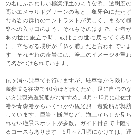
の名にふさわしい極楽浄土のような浜。透明度の
高いエメラルドグリーンの海と、象牙色にたたず
む奇岩の群れのコントラストが美しく、まるで極
楽への入り口のよう。それもそのはずで、死者が
あの世に旅立つ時、或はこの世に戻ってくる時
に、立ち寄る場所が「仏ヶ浦」だと言われていま
す。それぞれの奇岩には、浄土のイメージを重ね
て名がつけられています。
仏ヶ浦へは車でも行けますが、駐車場から険しい
遊歩道を往復で40分ほど歩くため、足に自信のな
い方は観光遊覧船がおすすめ。4月～10月には佐井
港や青森港からいくつかの観光船・遊覧船が就航
しています。巨岩・断崖など、海上からしか見ら
れない絶景スポットが多数。ガイド付きで上陸す
るコースもあります。5月～7月頃にかけては、運