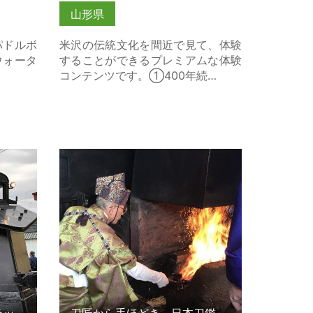
山形県
パドルボ
米沢の伝統文化を間近で見て、体験
ウォータ
することができるプレミアムな体験
コンテンツです。①400年続…
ッセル車
刀匠から手ほどき、日本刀鑑賞とお
手入れ体験 の詳細はこちら