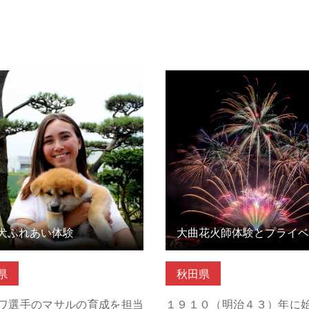
ふれあい体験 の詳細はこちら
大曲花火師体験とプライベ
鑑賞（花火工場見学・模型玉
細はこちら
犬ふれあい体験
県
秋田県
ワ選手のマサルの育成を担当
１９１０（明治４３）年に