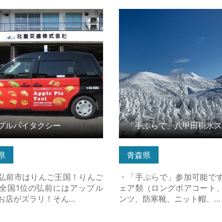
ルパイタクシー の詳細はこち
「手ぶらで」八甲田樹氷ス
ーツアー の詳細はこちら
プルパイタクシー
県
青森県
弘前市はりんご王国！りんご
・「手ぶらで」参加可能で
全国1位の弘前にはアップル
ェア類（ロングボアコート
お店がズラリ！そん…
ンツ、防寒靴、ニット帽、…