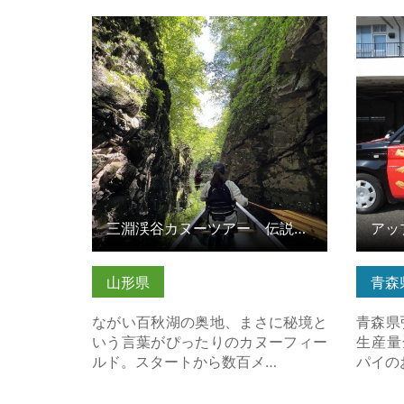
三淵渓谷カヌーツアー 伝説の秘境
アップ
を目指す冒険アドベンチャー の詳細
ら
はこちら
三淵渓谷カヌーツアー 伝説の秘境を目指す冒険アドベンチャー
アッ
山形県
青森
ながい百秋湖の奥地、まさに秘境と
青森県
いう言葉がぴったりのカヌーフィー
生産量
ルド。スタートから数百メ…
パイの