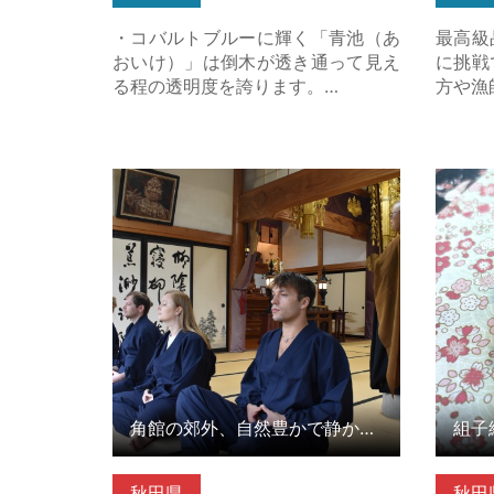
・コバルトブルーに輝く「青池（あ
最高級
おいけ）」は倒木が透き通って見え
に挑戦
る程の透明度を誇ります。…
方や漁
角館の郊外、自然豊かで静かなお寺
組子細
でゆったり坐禅体験 の詳細はこちら
角館の郊外、自然豊かで静かなお寺でゆったり坐禅体験
組子
秋田県
秋田