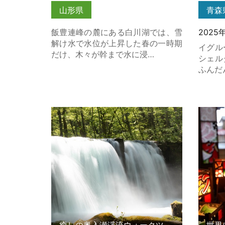
山形県
青森
飯豊連峰の麓にある白川湖では、雪
2025
解け水で水位が上昇した春の一時期
イグル
だけ、木々が幹まで水に浸…
シェル
ふんだ
癒しの奥入瀬渓流ウォークツアー ～
世界に
標準 ～ の詳細はこちら
体験 