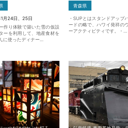
県
青森県
年1月24日、25日
・SUPとはスタンドアップ
ードの略で、ハワイ発祥の
ー作り体験で築いた雪の仮設
ーアクティビティです。・…
ターを利用して、地産食材を
んに使ったディナー…
一つだけのねぷた灯ろう作り
弘南鉄道 車両基地見学・ラ
の詳細はこちら
操作体験 の詳細はこちら