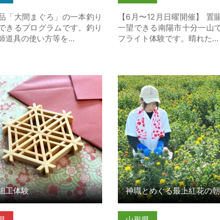
品「大間まぐろ」の一本釣り
【6月〜12月日曜開催】 置
できるプログラムです。釣り
一望できる南陽市十分一山
師道具の使い方等を…
フライト体験です。晴れた…
工体験 の詳細はこちら
神職とめぐる最上紅花の朝
餅づくり -谷地八幡宮正式参
細はこちら
細工体験
県
山形県