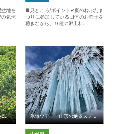
賜盆地を
■見どころ/ポイント✔夏のねぷたま
での気球
つりに参加している団体のお囃子を
聴きながら、９種の郷土料…
摘みと紅
氷瀑ツアー 山形の絶景スノートレ
… の詳
ッキング の詳細はこちら
神職とめぐる最上紅花の朝摘みと紅餅づくり -谷地八幡宮正式参…
氷瀑ツアー 山形の絶景スノートレッキング
山形県