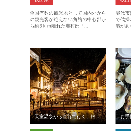
全国有数の観光地として国内外から
能代市
の観光客が絶えない角館の中心部か
で伐採
ら約3ｋｍ離れた農村部『…
港があ
天童温泉から直行で行く、銀山温泉
お手軽
Twilight Trip 2025〜2026 の詳細
で堪能
はこちら
天童温泉から直行で行く、銀山温泉Twilight Trip 2025〜2026