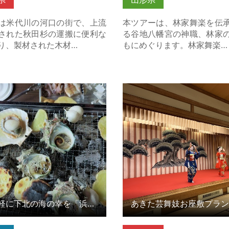
は米代川の河口の街で、上流
本ツアーは、林家舞楽を伝
された秋田杉の運搬に便利な
る谷地八幡宮の神職、林家
り、製材された木材…
もにめぐります。林家舞楽…
に下北の海の幸を「浜焼き」
あきた芸舞妓お座敷プラン 
！ の詳細はこちら
こちら
お手軽に下北の海の幸を「浜焼き」で堪能！
あきた芸舞妓お座敷プラン