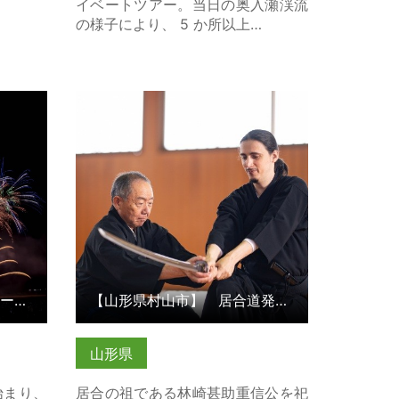
イベートツアー。当日の奥入瀬渓流
の様子により、 5 か所以上…
ート花火
【山形県村山市】 居合道発祥の地
… の詳
で「居合抜刀術サムライ体験」 の詳
細はこちら
大曲花火師体験とプライベート花火鑑賞（花火工場見学・模型玉…
【山形県村山市】 居合道発祥の地で「居合抜刀術サムライ体験」
山形県
始まり、
居合の祖である林崎甚助重信公を祀