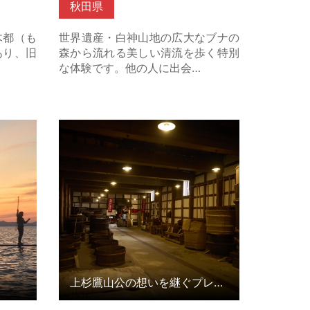
秋田県
木都（も
世界遺産・白神山地の広大なブナの
あり、旧
森から流れる美しい清流を歩く特別
な体験です。他の人に出会…
はこちら
上杉鷹山公の想いを継ぐプレミアム
オープンファクトリー の詳細はこち
ら
上杉鷹山公の想いを継ぐプレミアムオープンファクトリー