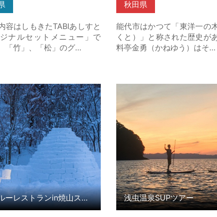
県
秋田県
内容はしもきたTABIあしすと
能代市はかつて「東洋一の
ジナルセットメニュー」で
くと）」と称された歴史が
、「竹」、「松」のグ…
料亭金勇（かねゆう）はそ…
ーレストランin焼山スキー場
浅虫温泉SUPツアー の詳細
はこちら
イグルーレストランin焼山スキー場
浅虫温泉SUPツアー