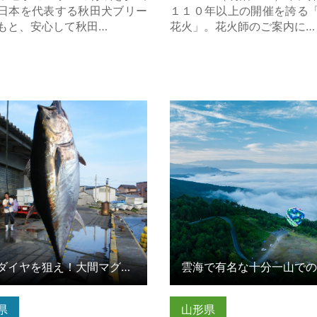
日本を代表する秋田犬ブリー
１１０年以上の開催を誇る
もと、安心して秋田…
花火」。花火師のご案内に…
イヤを狙え！大間マグロ一本
雲海で有名な十分一山での
験 の詳細はこちら
イト体験 の詳細はこちら
黒いダイヤを狙え！大間マグロ一本釣り体験
県
山形県