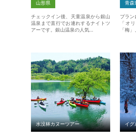
山形県
青森
チェックイン後、天童温泉から銀山
プラン
温泉まで直行でお連れするナイトツ
「オリ
アーです。銀山温泉の人気…
「梅」
水没林カヌーツアー の詳細はこちら
イグル
の詳細
水没林カヌーツアー