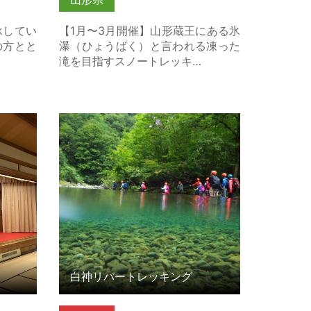
承してい
【1月〜3月開催】山形蔵王にある氷
の方とと
瀑（ひょうばく）と言われる凍った
滝を目指すスノートレッキ…
の詳細は
白神リバートレッキング の詳細はこ
ちら
白神リバートレッキング