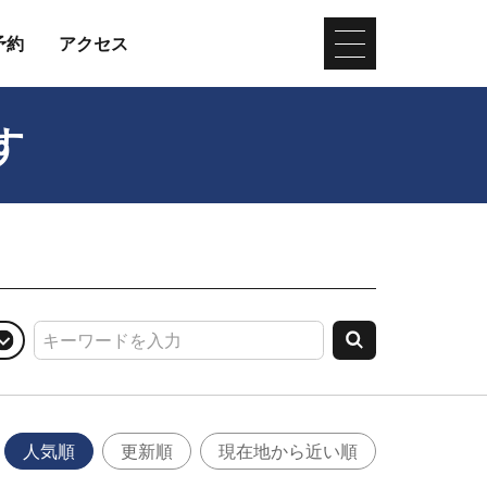
予約
アクセス
す
人気順
更新順
現在地から近い順