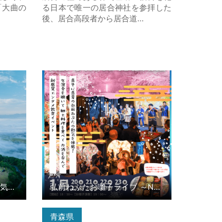
「大曲の
る日本で唯一の居合神社を参拝した
後、居合高段者から居合道…
気球フラ
弘前ねぷたお囃子ライブ ～NEPUTA
sa KADARE～ の詳細はこちら
雲海で有名な十分一山での気球フライト体験
弘前ねぷたお囃子ライブ ～NEPUTA sa KADARE～
青森県