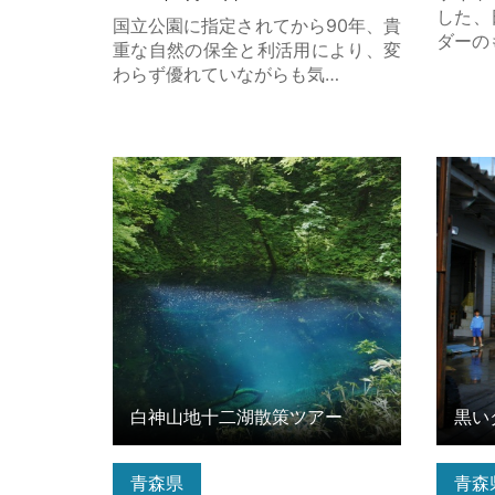
した、
国立公園に指定されてから90年、貴
ダーの
重な自然の保全と利活用により、変
わらず優れていながらも気…
白神山地十二湖散策ツアー の詳細は
黒いダ
こちら
釣り体
白神山地十二湖散策ツアー
青森県
青森