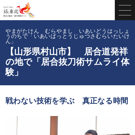
やまがたけん むらやまし いあいどうはっしょ
うのちで「いあいばっとうじゅつさむらいたいけ
ん」
【山形県村山市】 居合道発祥
の地で「居合抜刀術サムライ体
験」
戦わない技術を学ぶ 真正なる時間