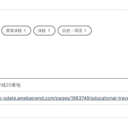
農業体験
体験
自然・環境
城20番地
to-odate.amebaownd.com/pages/1983749/educational-trav