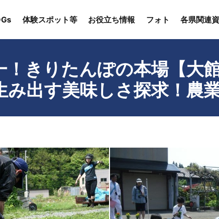
Gs
体験スポット等
お役立ち情報
フォト
各県関連
一！きりたんぽの本場【大
生み出す美味しさ探求！農