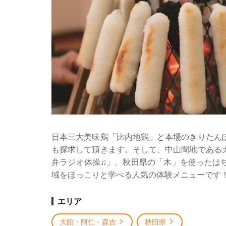
日本三大美味鶏「比内地鶏」と本場のきりたん
も探求して頂きます。そして、中山間地である
弁ラジオ体操♫」、秋田県の「木」を使ったは
域をほっこりと学べる人気の体験メニューです
エリア
大館・阿仁・森吉
秋田県