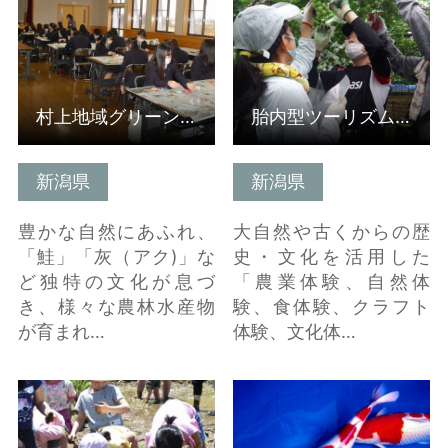
村上地域グリーン・ツーリズム協議会（受入組織）
胎内型ツーリズム推進協議会301人会（受入組織）
新潟県
新潟県
豊かな自然にあふれ、
大自然や古くからの歴
「鮭」「灰（アク)」な
史・文化を活用した
ど独特の文化が息づ
「農業体験、自然体
き、様々な農林水産物
験、食体験、クラフト
が育まれ…
体験、文化体…
詳細はこちら
詳細はこちら