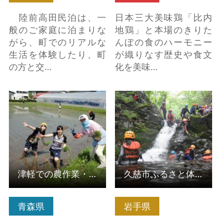
陸前高田民泊は、一
日本三大美味鶏「比内
般のご家庭に泊まりな
地鶏」と本場のきりた
がら、町でのリアルな
んぽの食のハーモニー
生活を体験したり、町
が織りなす歴史や食文
の方と交…
化を美味…
詳細はこちら
詳細はこちら
津軽での農作業・農村生活体験ファームステイ（受入組織）
久慈市ふるさと体験学習協会（受入組織）
青森県
岩手県