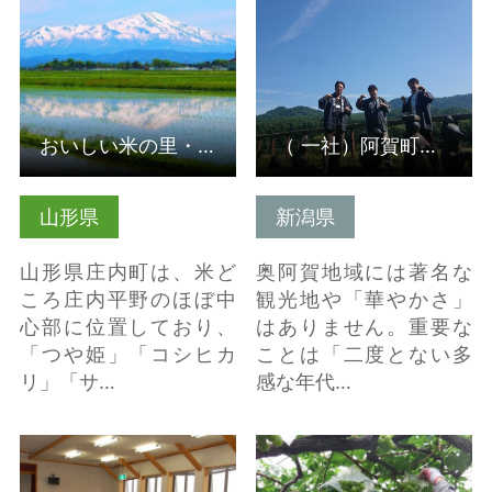
おいしい米の里・庄内町農山村体験（受入組織）
（ 一社）阿賀町観光協会（受入組織）
山形県
新潟県
山形県庄内町は、米ど
奥阿賀地域には著名な
ころ庄内平野のほぼ中
観光地や「華やかさ」
心部に位置しており、
はありません。重要な
「つや姫」「コシヒカ
ことは「二度とない多
リ」「サ…
感な年代…
詳細はこちら
詳細はこちら