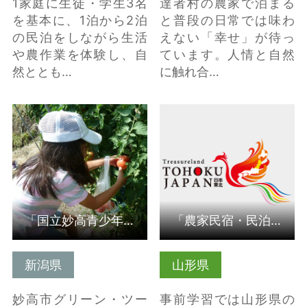
1家庭に生徒・学生3名
達者村の農家で泊まる
を基本に、1泊から2泊
と普段の日常では味わ
の民泊をしながら生活
えない「幸せ」が待っ
や農作業を体験し、自
ています。人情と自然
然ととも…
に触れ合…
詳細はこちら
詳細はこちら
「国立妙高青少年自然の家」と 連携した取組
「農家民宿・民泊と農業体験を通じ、農山村の暮らしを学ぶ」（…
新潟県
山形県
妙高市グリーン・ツー
事前学習では山形県の