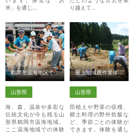
います。身近な「お
たどのような苦労を乗
米」を通じ…
り越えて…
詳細はこちら
詳細はこちら
鶴岡市温海地区で海と森の環境について学ぶ（受入組織）
最上地域農作業体験を通じ、農山村の暮らしを体験する（受入組…
山形県
山形県
海、森、温泉や多彩な
田植えや野菜の収穫、
伝統文化が今も残る山
郷土料理の野外炊飯な
形県鶴岡市温海地域。
ど、季節ごとの体験が
ここ温海地域での体験
できます。体験を通し