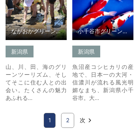
ながおかグリーン・ツーリズム推進協議会（受入組織）
小千谷市グリーン・ツーリズム推進協議会(受入組織）
新潟県
新潟県
山、川、田、海のグリ
魚沼産コシヒカリの産
ーンツーリズム、そし
地で、日本一の大河・
てそこに住む人との出
信濃川が流れる風光明
会い。たくさんの魅力
媚なまち、新潟県小千
あふれる…
谷市。大…
1
2
次