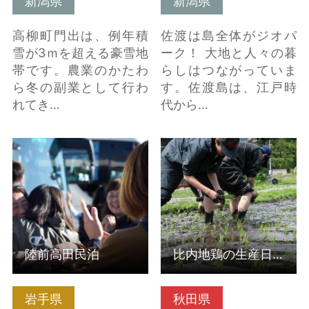
新潟県
新潟県
高柳町門出は、例年積
佐渡は島全体がジオパ
雪が3ｍを超える豪雪地
ーク！ 大地と人々の暮
帯です。農業のかたわ
らしはつながっていま
ら冬の副業として行わ
す。佐渡島は、江戸時
れてき…
代から…
詳細はこちら
詳細はこちら
陸前高田民泊
比内地鶏の生産日本一！きりたんぽの本場【大館】で、味から地…
岩手県
秋田県