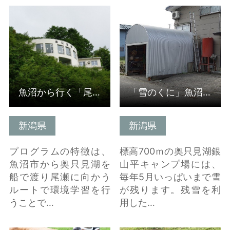
詳細はこちら
詳細はこちら
魚沼から行く「尾瀬」環境学習プログラム(新潟県)
「雪のくに」魚沼で「夏に！」雪を学ぶ
新潟県
新潟県
プログラムの特徴は、
標高700ｍの奥只見湖銀
魚沼市から奥只見湖を
山平キャンプ場には、
船で渡り尾瀬に向かう
毎年5月いっぱいまで雪
ルートで環境学習を行
が残ります。残雪を利
うことで…
用した…