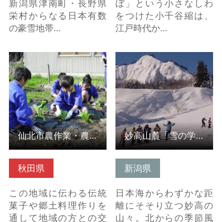
新潟県津南町・長野県
ぼ」という小さなしわ
栄村からなる日本有数
をつけた小千谷縮は、
の豪雪地帯…
江戸時代か…
詳細はこちら
詳細はこちら
仙北市農作業・農家生活体験（受入組織）
妙高山麓「雪の学校」
秋田県
新潟県
この地域に伝わる伝統
日本海からわずかな距
菓子や郷土料理作りを
離にそそり立つ妙高の
通して地域の方との交
山々。北からの季節風