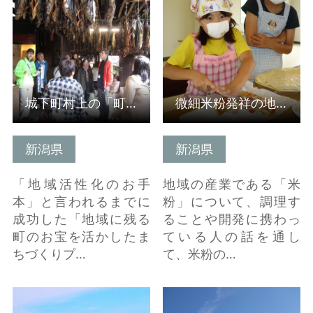
城下町村上の「町屋再生プロジェクト」
微細米粉発祥の地「胎内」で 米粉を学ぶ
新潟県
新潟県
「地域活性化のお手
地域の産業である「米
本」と言われるまでに
粉」について、調理す
成功した「地域に残る
ることや開発に携わっ
町のお宝を活かしたま
ている人の話を通し
ちづくりプ…
て、米粉の…
詳細はこちら
詳細はこちら