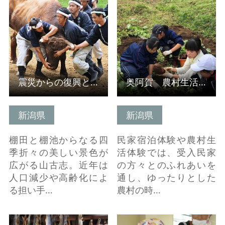
詳細はこちら
詳細はこちら
震災からの復興と伝統と故郷を守る「人の力」（新潟県）
奥阿賀 農村生活体験・民泊体験＆探究学習（受入組織/新潟県）
新潟県
新潟県
棚田と棚池からなる四
民家宿泊体験や農村生
季折々の美しい景色が
活体験では、受入民家
広がる山古志。近年は
の方々とのふれあいを
人口減少や高齢化によ
通し、ゆったりとした
る担い手…
農村の時…
詳細はこちら
詳細はこちら