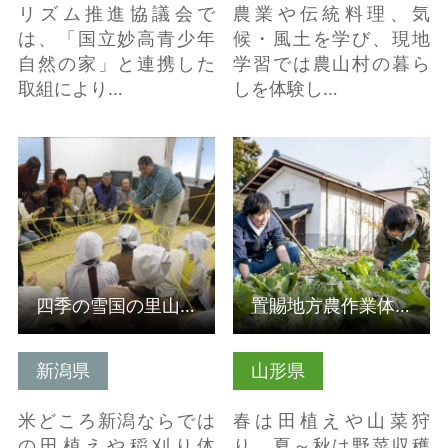
リズム推進協議会で
農業や伝統料理、気
は、「国立妙高青少年
候・風土を学び、現地
自然の家」と連携した
学習では農山村の暮ら
取組により…
しを体験し…
詳細はこちら
詳細はこちら
四季の雪国の里山で学び・楽しむ
置賜地方農作業体験を通じ、農山村の暮らしを体験する
新潟県
山形県
米どころ新潟ならでは
春は田植えや山菜狩
の田植えや稲刈り体
り、夏～秋は野菜収穫