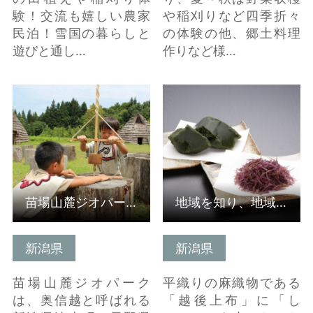
験！交流も嬉しい農家
や稲刈りなど四季折々
民泊！雪国の暮らしと
の体験の他、郷土料理
遊びと通し…
作りなど様…
詳細はこちら
詳細はこちら
苗場山麓ジオパーク
地域を知り、地域を学ぶ「織物文化とそば文化が融合した町」
新潟県
新潟県
苗場山麓ジオパーク
平織りの麻織物である
は、奥信越と呼ばれる
「越後上布」に「し