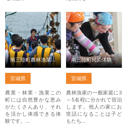
詳細はこちら
詳細はこちら
南三陸町農林漁業体験（受入組織）
南三陸町民泊体験
宮城県
宮城県
農業・林業・漁業この
農林漁家の一般家庭に3
町には自然豊かな恵み
～5名程に分かれて宿泊
がたくさんあり、それ
します。他人の家にお
を活かし体感できる体
世話になることは子ど
験です。…
もたち…