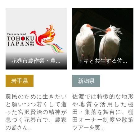
詳細はこちら
詳細はこちら
花巻市農作業・農村生活体験農家民泊（受入組織）
トキと共生する佐渡の里山
岩手県
新潟県
農民のために生きたい
佐渡では特徴的な地形
と願いつつ若くして逝
や地質を活用した棚
った宮沢賢治の精神が
田・集落を舞台に、棚
息づく花巻市で、農家
田オーナー制度や散策
の皆さん…
ツアーを実…