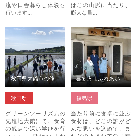
流や田舎暮らし体験を
はこの山脈に当たり、
行います…
膨大な量…
詳細はこちら
詳細はこちら
秋田県大館市の修学旅行プログラム
喜多方市ふれあい農業農家民泊体験（受入組織）
秋田県
福島県
グリーンツーリズムの
当たり前に食卓に並ぶ
先進地大館にて、食育
食材は、どこの誰がど
の観点で深い学びを行
んな思いを込めて、ま