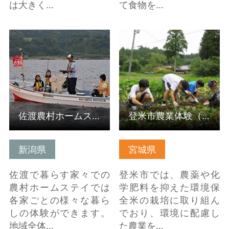
は大きく…
て食物を…
詳細はこちら
詳細はこちら
佐渡農村ホームステイ・島の暮らし体験（受入組織）
登米市農業体験（受入組織）
新潟県
宮城県
佐渡で暮らす家々での
登米市では、農薬や化
農村ホームステイでは
学肥料を抑えた環境保
各家ごとの様々な暮ら
全米の栽培に取り組ん
しの体験ができます。
でおり、環境に配慮し
地域全体…
た農業を…