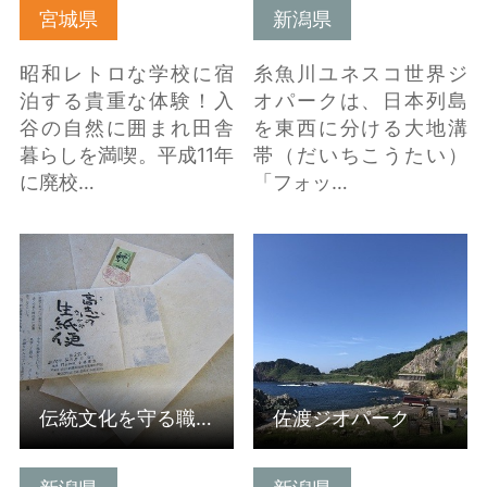
宮城県
新潟県
昭和レトロな学校に宿
糸魚川ユネスコ世界ジ
泊する貴重な体験！入
オパークは、日本列島
谷の自然に囲まれ田舎
を東西に分ける大地溝
暮らしを満喫。平成11年
帯（だいちこうたい）
に廃校…
「フォッ…
詳細はこちら
詳細はこちら
伝統文化を守る職人の想いにふれる
佐渡ジオパーク