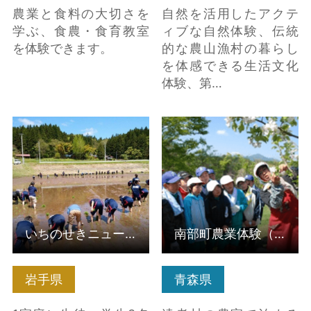
農業と食料の大切さを
自然を活用したアクテ
学ぶ、食農・食育教室
ィブな自然体験、伝統
を体験できます。
的な農山漁村の暮らし
を体感できる生活文化
体験、第…
詳細はこちら
詳細はこちら
いちのせきニューツーリズム協議会（受入組織）
南部町農業体験（受入組織）
岩手県
青森県