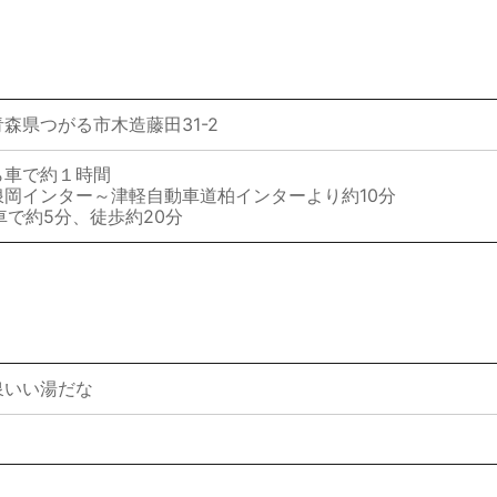
森県つがる市木造藤田31-2
前から車で約１時間
岡インター～津軽自動車道柏インターより約10分
車で約5分、徒歩約20分
泉いい湯だな