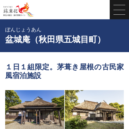
ぼんじょうあん
盆城庵（秋田県五城目町）
１日１組限定。茅葺き屋根の古民家
風宿泊施設