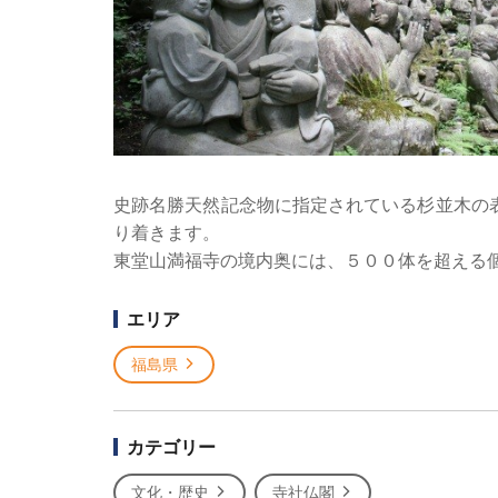
史跡名勝天然記念物に指定されている杉並木の
り着きます。
東堂山満福寺の境内奥には、５００体を超える
エリア
福島県
カテゴリー
文化・歴史
寺社仏閣