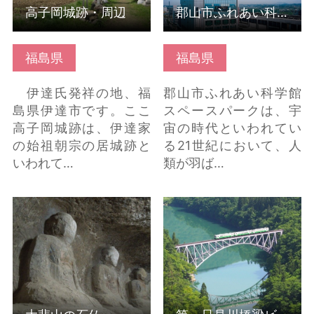
高子岡城跡・周辺
郡山市ふれあい科学館
福島県
福島県
伊達氏発祥の地、福
郡山市ふれあい科学館
島県伊達市です。ここ
スペースパークは、宇
高子岡城跡は、伊達家
宙の時代といわれてい
の始祖朝宗の居城跡と
る21世紀において、人
いわれて…
類が羽ば…
大悲山の石仏 の詳細は
第一只見川橋梁ビュー
こちら
ポイント の詳細はこち
ら