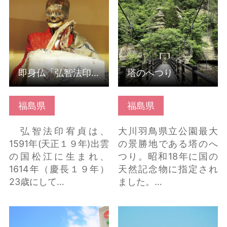
貞」 の詳細はこちら
ちら
即身仏「弘智法印 宥貞」
塔のへつり
福島県
福島県
弘智法印宥貞は、
大川羽鳥県立公園最大
1591年(天正１９年)出雲
の景勝地である塔のへ
の国松江に生まれ、
つり。昭和18年に国の
1614年（慶長１９年）
天然記念物に指定され
23歳にして…
ました。…
南相馬鹿島サービスエ
勿来海水浴場 の詳細は
リア利活用拠点施設
こちら