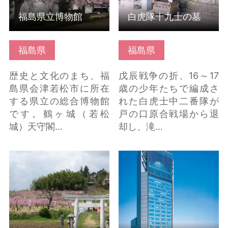
福島県立博物館
白虎隊十九士の墓
福島県
福島県
歴史と文化のまち、福
戊辰戦争の折、16～17
島県会津若松市に所在
歳の少年たちで編成さ
する県立の総合博物館
れた白虎士中二番隊が
です。鶴ヶ城（若松
戸の口原合戦場から退
城）天守閣…
却し、滝…
高子岡城跡・周辺 の詳
郡山市ふれあい科学館
細はこちら
の詳細はこちら