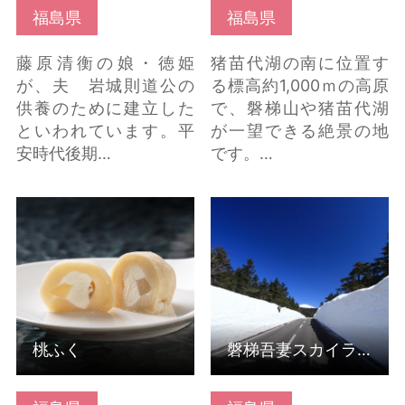
福島県
福島県
藤原清衡の娘・徳姫
猪苗代湖の南に位置す
が、夫 岩城則道公の
る標高約1,000ｍの高原
供養のために建立した
で、磐梯山や猪苗代湖
といわれています。平
が一望できる絶景の地
安時代後期…
です。…
桃ふく の詳細はこちら
磐梯吾妻スカイライン
（雪の回廊） の詳細は
こちら
桃ふく
磐梯吾妻スカイライン（雪の回廊）