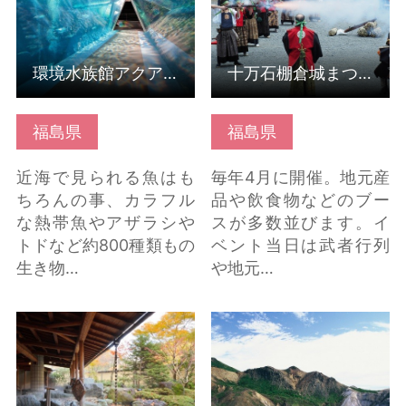
環境水族館アクアマリンふくしま
十万石棚倉城まつり
福島県
福島県
近海で見られる魚はも
毎年4月に開催。地元産
ちろんの事、カラフル
品や飲食物などのブー
な熱帯魚やアザラシや
スが多数並びます。イ
トドなど約800種類もの
ベント当日は武者行列
生き物…
や地元…
磐梯熱海温泉 の詳細は
磐梯吾妻スカイライン
こちら
の詳細はこちら