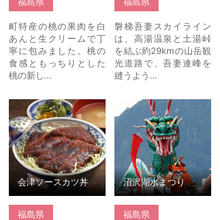
福島県
福島県
町特産の桃の果肉を白
磐梯吾妻スカイライン
あんと生クリームで丁
は、高湯温泉と土湯峠
寧に包みました。桃の
を結ぶ約29kmの山岳観
食感ともっちりとした
光道路で、吾妻連峰を
桃の新し…
縫うよう…
会津ソースカツ丼 の詳
沼沢湖水まつり の詳細
細はこちら
はこちら
会津ソースカツ丼
沼沢湖水まつり
福島県
福島県