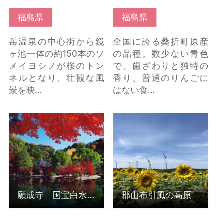
福島県
福島県
岳温泉の中心街から鏡
全国に誇る桑折町原産
ヶ池一体の約150本のソ
の品種。数少ない青色
メイヨシノが桜のトン
で、歯ざわりと独特の
ネルとなり、壮観な風
香り、普通のりんごに
景を映…
はない食…
願成寺 国宝白水阿弥
郡山布引風の高原 の詳
陀堂 の詳細はこちら
細はこちら
願成寺 国宝白水阿弥陀堂
郡山布引風の高原