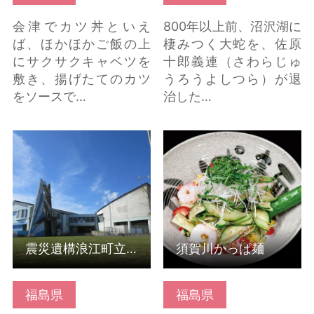
会津でカツ丼といえ
800年以上前、沼沢湖に
ば、ほかほかご飯の上
棲みつく大蛇を、佐原
にサクサクキャベツを
十郎義連（さわらじゅ
敷き、揚げたてのカツ
うろうよしつら）が退
をソースで…
治した…
震災遺構浪江町立請戸
須賀川かっぱ麺 の詳細
小学校 の詳細はこちら
はこちら
震災遺構浪江町立請戸小学校
須賀川かっぱ麺
福島県
福島県