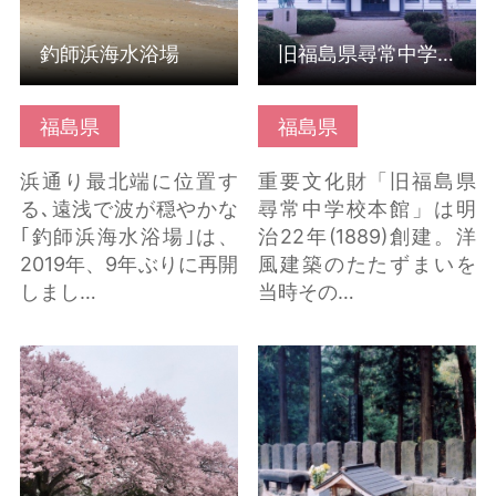
釣師浜海水浴場
旧福島県尋常中学校本館（安積歴史博物館）
福島県
福島県
浜通り最北端に位置す
重要文化財「旧福島県
る､遠浅で波が穏やかな
尋常中学校本館」は明
｢釣師浜海水浴場｣は、
治22年(1889)創建。洋
2019年、9年ぶりに再開
風建築のたたずまいを
しまし…
当時その…
福島県立博物館 の詳細
白虎隊十九士の墓 の詳
はこちら
細はこちら