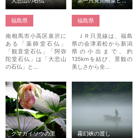
大悲山の石仏
第一只見川橋梁ビューポイント
福島県
福島県
南相馬市小高区泉沢に
ＪＲ只見線は、福島
ある「薬師堂石仏」
県の会津若松から新潟
「観音堂石仏」「阿弥
県の小出まで、約
陀堂石仏」は「大悲山
135kmを結び、景観の
の石仏」と…
美しさから全…
クマガイソウの里 の詳
霧幻峡の渡し の詳細は
細はこちら
こちら
クマガイソウの里
霧幻峡の渡し