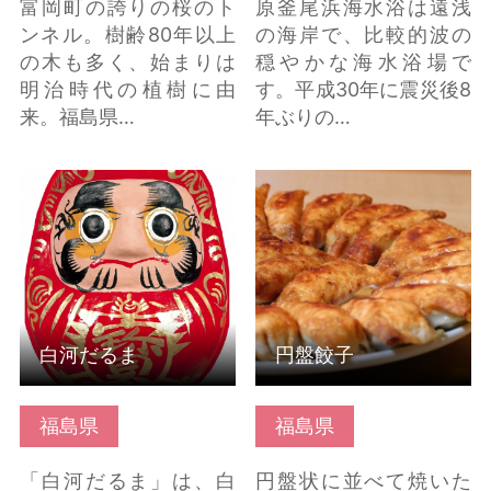
富岡町の誇りの桜のト
原釜尾浜海水浴は遠浅
ンネル。樹齢80年以上
の海岸で、比較的波の
の木も多く、始まりは
穏やかな海水浴場で
明治時代の植樹に由
す。平成30年に震災後8
来。福島県…
年ぶりの…
白河だるま の詳細はこ
円盤餃子 の詳細はこち
ちら
ら
白河だるま
円盤餃子
福島県
福島県
「白河だるま」は、白
円盤状に並べて焼いた