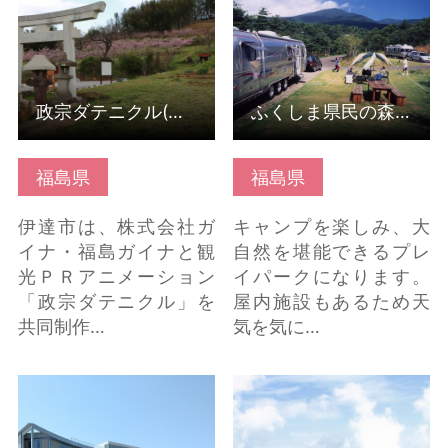
政宗ダテニクル(福島県伊達市)
ふくしま県民の森 フォレストパークあだたら
福島県
福島県
伊達市は、株式会社ガ
キャンプを楽しみ、大
イナ・福島ガイナと観
自然を堪能できるプレ
光ＰＲアニメーション
イパークになります。
「政宗ダテニクル」を
屋内施設もあるため天
共同制作…
気を気に…
東日本大震災・原子力
浄土平 の詳細はこちら
災害伝承館 の詳細はこ
ちら