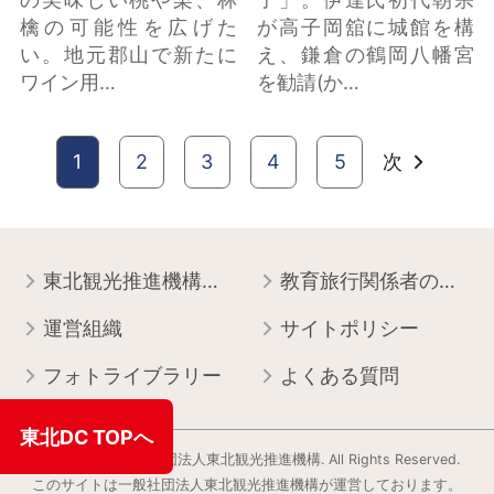
檎の可能性を広げた
が高子岡舘に城館を構
い。地元郡山で新たに
え、鎌倉の鶴岡八幡宮
ワイン用…
を勧請(か…
1
2
3
4
5
次
東北観光推進機構について
教育旅行関係者の皆様へ
運営組織
サイトポリシー
フォトライブラリー
よくある質問
東北DC TOPへ
Copyright © 一般社団法人東北観光推進機構. All Rights Reserved.
このサイトは⼀般社団法⼈東北観光推進機構が運営しております。