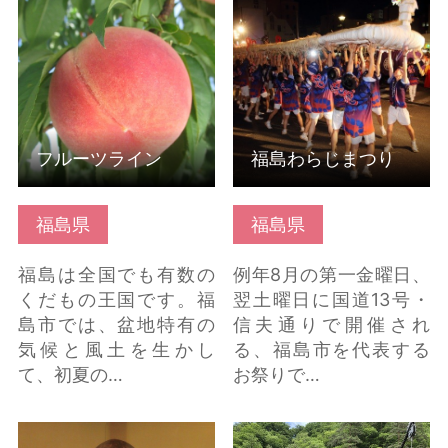
フルーツライン の詳細
福島わらじまつり の詳
はこちら
細はこちら
フルーツライン
福島わらじまつり
福島県
福島県
福島は全国でも有数の
例年8月の第一金曜日、
くだもの王国です。福
翌土曜日に国道13号・
島市では、盆地特有の
信夫通りで開催され
気候と風土を生かし
る、福島市を代表する
て、初夏の…
お祭りで…
即身仏「弘智法印 宥
塔のへつり の詳細はこ