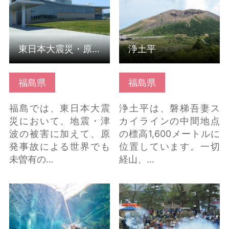
東日本大震災・原子力災害伝承館
浄土平
福島県
福島県
福島では、東日本大震
浄土平は、磐梯吾妻ス
災において、地震・津
カイラインの中間地点
波の被害に加えて、原
の標高1,600メートルに
発事故による世界でも
位置しています。一切
未曽有の…
経山、…
環境水族館アクアマリ
十万石棚倉城まつり の
ンふくしま の詳細はこ
詳細はこちら
ちら