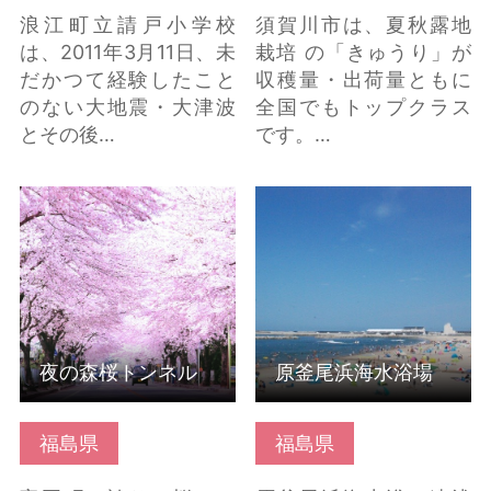
浪江町立請戸小学校
須賀川市は、夏秋露地
は、2011年3月11日、未
栽培 の「きゅうり」が
だかつて経験したこと
収穫量・出荷量ともに
のない大地震・大津波
全国でもトップクラス
とその後…
です。…
夜の森桜トンネル の詳
原釜尾浜海水浴場 の詳
細はこちら
細はこちら
夜の森桜トンネル
原釜尾浜海水浴場
福島県
福島県