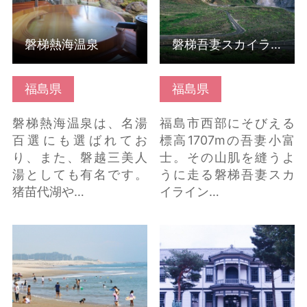
磐梯熱海温泉
磐梯吾妻スカイライン
福島県
福島県
磐梯熱海温泉は、名湯
福島市西部にそびえる
百選にも選ばれてお
標高1707mの吾妻小富
り、また、磐越三美人
士。その山肌を縫うよ
湯としても有名です。
うに走る磐梯吾妻スカ
猪苗代湖や…
イライン…
釣師浜海水浴場 の詳細
旧福島県尋常中学校本
はこちら
館（安積歴史博物館）
の詳細はこちら