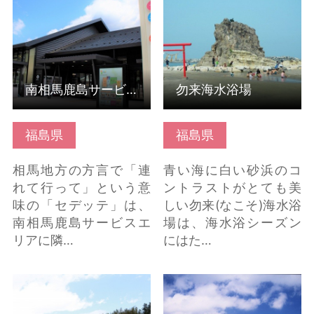
「セデッテかしま」 の
詳細はこちら
南相馬鹿島サービスエリア利活用拠点施設「セデッテかしま」
勿来海水浴場
福島県
福島県
相馬地方の方言で「連
青い海に白い砂浜のコ
れて行って」という意
ントラストがとても美
味の「セデッテ」は、
しい勿来(なこそ)海水浴
南相馬鹿島サービスエ
場は、海水浴シーズン
リアに隣…
にはた…
政宗ダテニクル(福島県
ふくしま県民の森 フォ
伊達市) の詳細はこちら
レストパークあだたら
の詳細はこちら