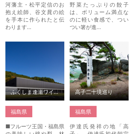
河藩主・松平定信のお
野菜たっぷりの餃子
抱え絵師、谷文晁の絵
は、ボリューム満点な
を手本に作られたと伝
のに軽い食感で、つい
わります…
つい箸が進…
ふくしま逢瀬ワイナリ
高子二十境巡り の詳細
ー の詳細はこちら
はこちら
ふくしま逢瀬ワイナリー
高子二十境巡り
福島県
福島県
■フルーツ王国・福島県
伊達氏発祥の地「高
の美味しい桃や梨、林
子」。伊達氏初代朝宗