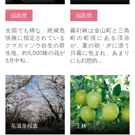
福島県
福島県
全国でも稀な、絶滅危
霧幻峡は金山町と三島
惧種に指定されている
町の町境にある渓谷
クマガイソウ自生の群
が、夏の朝・夕に漂う
生地。約5,000株の花が
川霧に包まれ、あまり
5月中旬…
にも幻想的…
岳温泉桜坂 の詳細はこ
王林 の詳細はこちら
ちら
岳温泉桜坂
王林