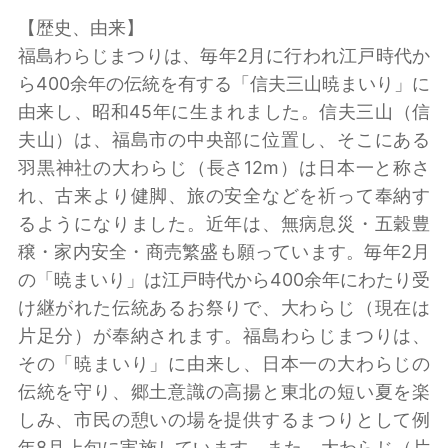
【歴史、由来】
福島わらじまつりは、毎年2月に行われ江戸時代か
ら400余年の伝統を有する「信夫三山暁まいり」に
由来し、昭和45年に生まれました。信夫三山（信
夫山）は、福島市の中央部に位置し、そこにある
羽黒神社の大わらじ（長さ12m）は日本一と称さ
れ、古来より健脚、旅の安全などを祈って奉納す
るようになりました。近年は、無病息災・五穀豊
穣・家内安全・商売繁盛も願っています。毎年2月
の「暁まいり」は江戸時代から400余年にわたり受
け継がれた伝統あるお祭りで、大わらじ（現在は
片足分）が奉納されます。福島わらじまつりは、
その「暁まいり」に由来し、日本一の大わらじの
伝統を守り、郷土意識の高揚と東北の短い夏を楽
しみ、市民の憩いの場を提供するまつりとして例
年8月上旬に実施しています。また、大わらじ（片