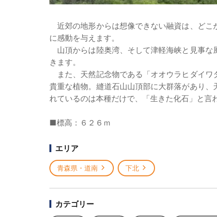
近郊の地形からは想像できない融資は、どこか
に感動を与えます。
山頂からは陸奥湾、そして津軽海峡と見事な風
きます。
また、天然記念物である「オオウラヒダイワタ
貴重な植物。縫道石山山頂部に大群落があり、
れているのは本種だけで、「生きた化石」と言
■標高：６２６ｍ
エリア
青森県・道南
下北
カテゴリー