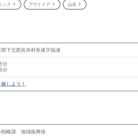
ニック
アウトドア
山岳
森県下北郡佐井村長後字福浦
5分
5分
を旅しよう！
合戦略課 地域振興係