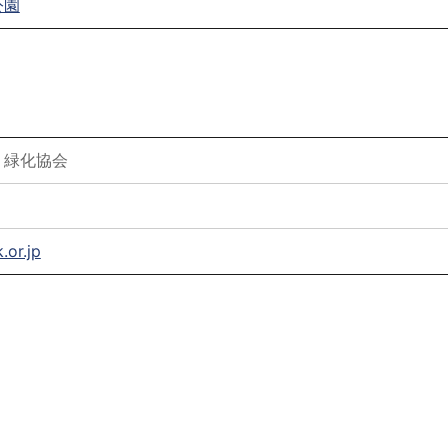
公園
・緑化協会
or.jp