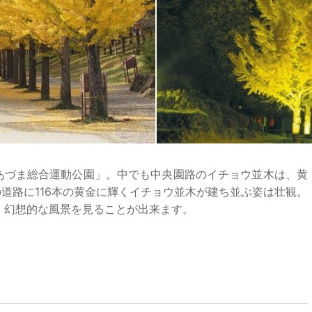
「あづま総合運動公園」。中でも中央園路のイチョウ並木は、黄
の道路に116本の黄金に輝くイチョウ並木が建ち並ぶ姿は壮観。
、幻想的な風景を見ることが出来ます。