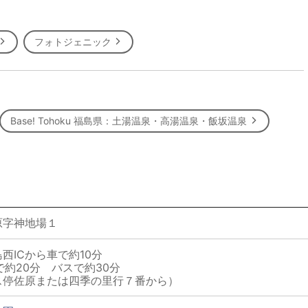
フォトジェニック
Base! Tohoku 福島県：土湯温泉・高湯温泉・飯坂温泉
原字神地場１
西ICから車で約10分
で約20分 バスで約30分
ス停佐原または四季の里行７番から）