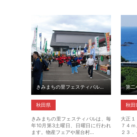
きみまちの里フェスティバル・きみ
第二小
まち二ツ井マラソン（秋田県… の詳
詳細は
細はこちら
きみまちの里フェスティバル・きみまち二ツ井マラソン（秋田県…
秋田県
秋田
きみまちの里フェスティバルは、毎
大正１
年10月第3土曜日、日曜日に行われ
７４ｍ
ます。物産フェアや屋台村…
２３．