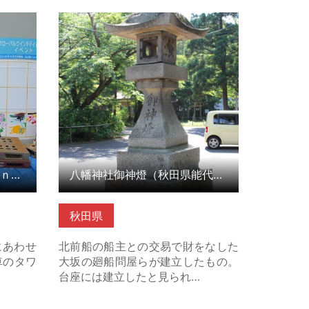
ｉｎ能代
八幡神社御神燈（秋田県能代市） の
こちら
詳細はこちら
グローバルウインドデイｉｎ能代（秋田県能代市）
八幡神社御神燈（秋田県能代市）
秋田県
にあわせ
北前船の船主との交易で財をなした
車のタワ
大坂の廻船問屋らが建立したもの。
台座には建立したと見られ…