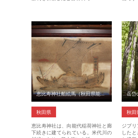
恵比寿神社船絵馬（秋田県能代市）
岳岱の
の詳細はこちら
体験プ
細はこ
恵比寿神社船絵馬（秋田県能代市）
秋田県
秋田
恵比寿神社は、向能代稲荷神社と廊
ジブリ
下続きに建てられている。米代川の
したと