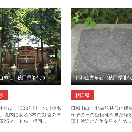
神社（秋田県能代市） の詳細
日和山方角石（秋田県能代市
ら
細はこちら
山神社（秋田県能代市）
日和山方角石（秋田県能代
県
秋田県
神社は、1300年以上の歴史あ
日和山は、北前船時代に船
。境内にある3本の銀杏の木
がその日の空模様を見た場
高25メートル、根回…
頂上付近に方角を見るため…