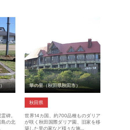
 の詳細
華の里（秋田県秋田市） の詳細はこ
ちら
）
華の里（秋田県秋田市）
秋田県
慰霊碑。
世界14カ国、約700品種ものダリア
諸島の北
が咲く秋田国際ダリア園、旧家を移
…
築した里の家など様々な施…