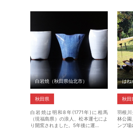
白岩焼（秋田県仙北市） の詳細はこ
はねが
ちら
町） 
白岩焼（秋田県仙北市）
秋田県
秋田
白岩焼は明和8年(1771年)に相馬
羽根川
（現福島県）の浪人、松本運七によ
林公園
り開窯されました。5年後に運…
ンプ場