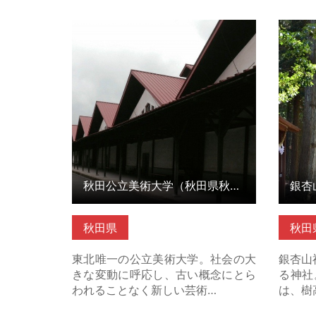
秋田公立美術大学（秋田県秋田市）
銀杏山
の詳細はこちら
はこち
秋田公立美術大学（秋田県秋田市）
銀杏
秋田県
秋田
東北唯一の公立美術大学。社会の大
銀杏山
きな変動に呼応し、古い概念にとら
る神社
われることなく新しい芸術…
は、樹