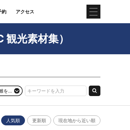
予約
アクセス
C 観光素材集）
を選択
人気順
更新順
現在地から近い順