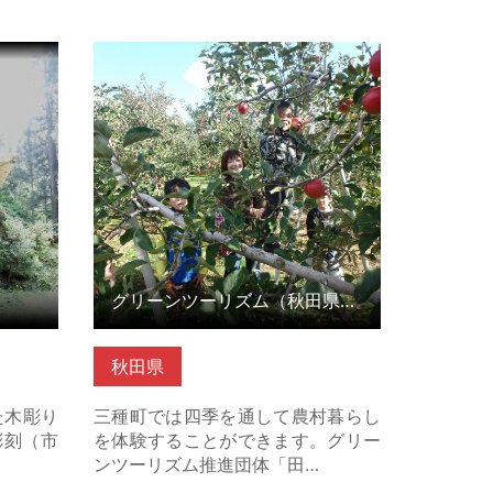
の詳細は
グリーンツーリズム（秋田県三種
町） の詳細はこちら
グリーンツーリズム（秋田県三種町）
秋田県
た木彫り
三種町では四季を通して農村暮らし
彫刻（市
を体験することができます。グリー
ンツーリズム推進団体「田…