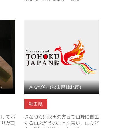
 の詳細
さなづら（秋田県仙北市） の詳細は
こちら
）
さなづら（秋田県仙北市）
秋田県
用してお
さなづらは秋田の方言で山野に自生
香りが口
する山ぶどうのことを言い、山ぶど