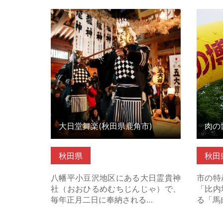
大日堂舞楽(秋田県鹿角市) の詳細は
肉の博
こちら
市） 
大日堂舞楽(秋田県鹿角市)
秋田県
秋田
八幡平小豆沢地区にある大日霊貴神
市の特
社（おおひるめむちじんじゃ）で、
「比内
毎年正月二日に奉納される…
る「馬