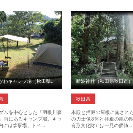
わキャンプ場（秋田県三種
新波神社（秋田県秋田市） 
の詳細はこちら
こちら
はねがわキャンプ場（秋田県三種町）
新波神社（秋田県秋田市）
県
秋田県
ダムを中心とした「羽根川森
本殿と拝殿の屋根に施され
」内にあるキャンプ場。キャ
の力士像8体と拝殿の龍の
内には炊事場、トイ…
有形文化財）は一見の価値…