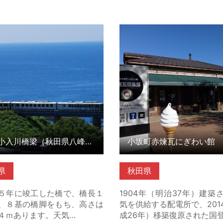
入川橋梁（秋田県八峰町） の
小坂町赤煉瓦にぎわい館 
こちら
楽部（秋田県小坂町） の詳
ら
第二小入川橋梁（秋田県八峰町）
県
秋田県
５年に竣工した橋で、橋長１
1904年（明治37年）建築
、８基の橋脚をもち、高さは
気を供給する配電所で、201
４ｍあります。天気…
成26年）移築復原された国