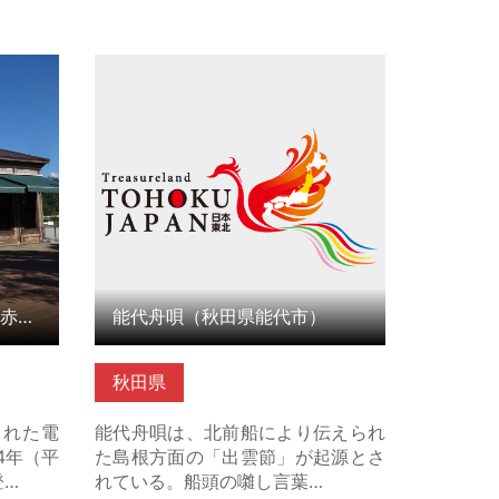
赤煉瓦倶
能代舟唄（秋田県能代市） の詳細は
細はこち
こちら
小坂町赤煉瓦にぎわい館 赤煉瓦倶楽部（秋田県小坂町）
能代舟唄（秋田県能代市）
秋田県
された電
能代舟唄は、北前船により伝えられ
4年（平
た島根方面の「出雲節」が起源とさ
登…
れている。船頭の囃し言葉…