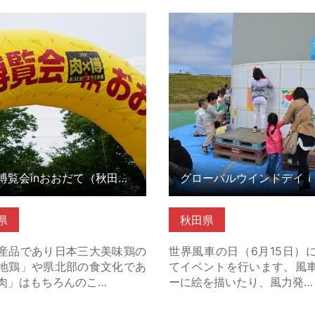
覧会inおおだて（秋田県大館
グローバルウインドデイ
の詳細はこちら
（秋田県能代市） の詳細は
肉の博覧会inおおだて（秋田県大館市）
県
秋田県
産品であり日本三大美味鶏の
世界風車の日（6月15日）
地鶏」や県北部の食文化であ
てイベントを行います。風
肉」はもちろんのこ…
ーに絵を描いたり、風力発…