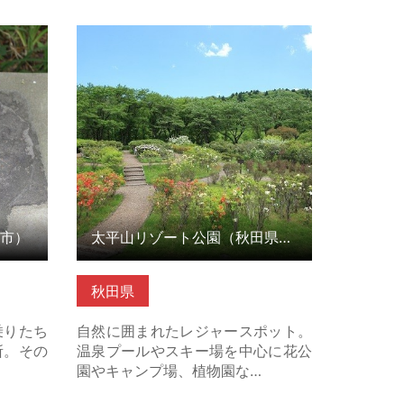
） の詳
太平山リゾート公園（秋田県秋田
市） の詳細はこちら
市）
太平山リゾート公園（秋田県秋田市）
秋田県
乗りたち
自然に囲まれたレジャースポット。
所。その
温泉プールやスキー場を中心に花公
園やキャンプ場、植物園な…