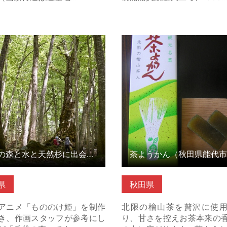
森と水と天然杉に出会う特別
茶ようかん（秋田県能代市）
ログラム（秋田県藤里… の詳
はこちら
ちら
岳岱の森と水と天然杉に出会う特別体験プログラム（秋田県藤里…
茶ようかん（秋田県能代市
県
秋田県
アニメ「もののけ姫」を制作
北限の檜山茶を贅沢に使
き、作画スタッフが参考にし
り、甘さを控えお茶本来の