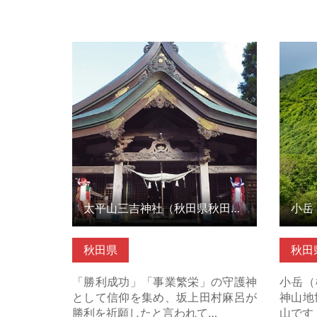
太平山三吉神社（秋田県秋田市） の
小岳（
詳細はこちら
ら
太平山三吉神社（秋田県秋田市）
小岳
秋田県
秋田
「勝利成功」「事業繁栄」の守護神
小岳（
として信仰を集め、坂上田村麻呂が
神山地
勝利を祈願したと言われて…
山です