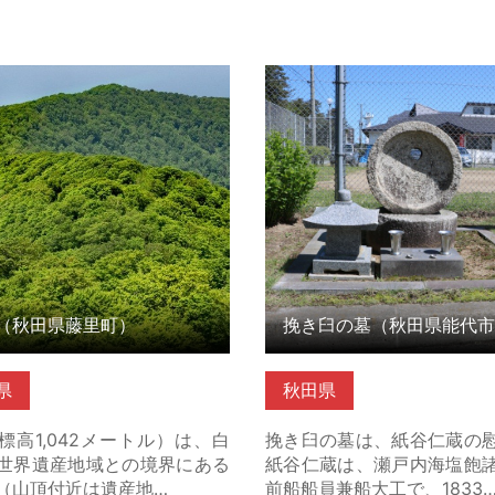
秋田県藤里町） の詳細はこち
挽き臼の墓（秋田県能代市）
はこちら
（秋田県藤里町）
挽き臼の墓（秋田県能代市
県
秋田県
標高1,042メートル）は、白
挽き臼の墓は、紙谷仁蔵の
世界遺産地域との境界にある
紙谷仁蔵は、瀬戸内海塩飽
（山頂付近は遺産地…
前船船員兼船大工で、1833