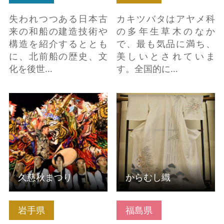
失われつつある日本古
カキツバタはアヤメ科
来の和船の建造技術や
の多年生草木のなか
構造を紹介するととも
で、最も気品に満ち、
に、北前船の歴史、文
美しいとされていま
化を後世…
す。全国的に…
久慈秋まつり の詳細は
からむし織 の詳細はこ
こちら
ちら
久慈秋まつり
からむし織
岩手県
福島県