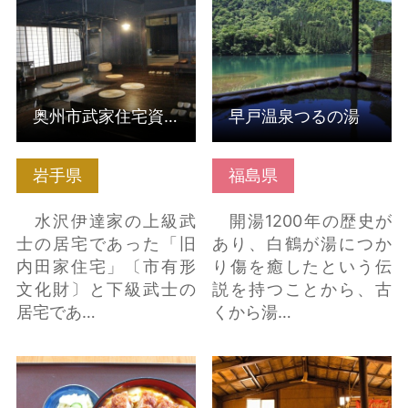
奥州市武家住宅資料館
早戸温泉つるの湯
岩手県
福島県
水沢伊達家の上級武
開湯1200年の歴史が
士の居宅であった「旧
あり、白鶴が湯につか
内田家住宅」〔市有形
り傷を癒したという伝
文化財〕と下級武士の
説を持つことから、古
居宅であ…
くから湯…
会津柳津ソースカツ丼
焼肉あらやしき の詳細
の詳細はこちら
はこちら