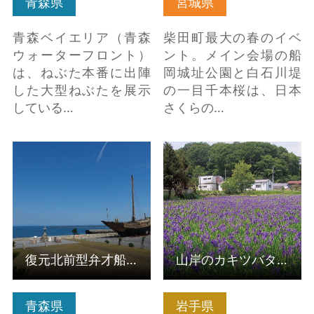
青森県
宮城県
青森ベイエリア（青森
柴田町最大の春のイベ
ウォーターフロント）
ント。メイン会場の船
は、ねぶた本番に出陣
岡城址公園と白石川堤
した大型ねぶたを展示
の一目千本桜は、日本
している…
さくらの…
復元北前型弁才船「み
山岸のカキツバタ群落
ちのく丸」 の詳細はこ
の詳細はこちら
ちら
復元北前型弁才船「みちのく丸」
山岸のカキツバタ群落
青森県
岩手県