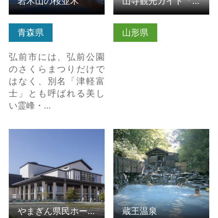
岩木山の桜並木
山寺観光ガイド「きざはし会」
青森県
山形県
弘前市には、弘前公園
のさくらまつりだけで
はなく、別名「津軽富
士」とも呼ばれる美し
い霊峰・…
やまぎん県民ホール
蔵王温泉 の詳細はこち
（山形県総合文化芸術
ら
館） の詳細はこちら
やまぎん県民ホール（山形県総合文化芸術館）
蔵王温泉