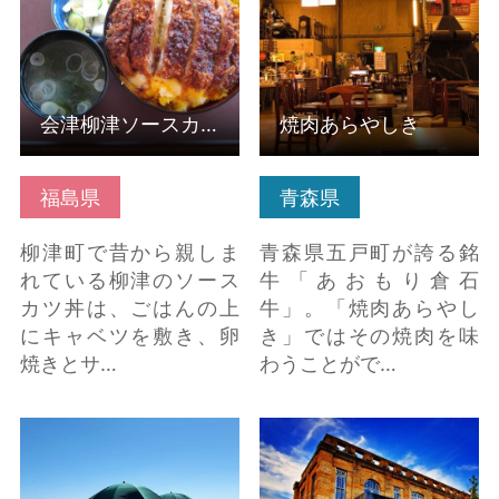
会津柳津ソースカツ丼
焼肉あらやしき
福島県
青森県
柳津町で昔から親しま
青森県五戸町が誇る銘
れている柳津のソース
牛「あおもり倉石
カツ丼は、ごはんの上
牛」。「焼肉あらやし
にキャベツを敷き、卵
き」ではその焼肉を味
焼きとサ…
わうことがで…
サマーナイトクルージ
旧高畠駅舎 の詳細はこ
ング・絶景の蔵王テラ
ちら
ス＆百万人テラス開…