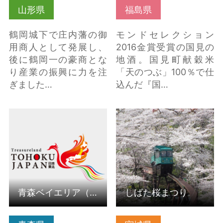
山形県
福島県
鶴岡城下で庄内藩の御
モンドセレクション
用商人として発展し、
2016金賞受賞の国見の
後に鶴岡一の豪商とな
地酒。国見町献穀米
り産業の振興に力を注
「天のつぶ」100％で仕
ぎました…
込んだ『国…
青森ベイエリア（青森
しばた桜まつり の詳細
ウォーターフロント）
はこちら
の詳細はこちら
青森ベイエリア（青森ウォーターフロント）
しばた桜まつり