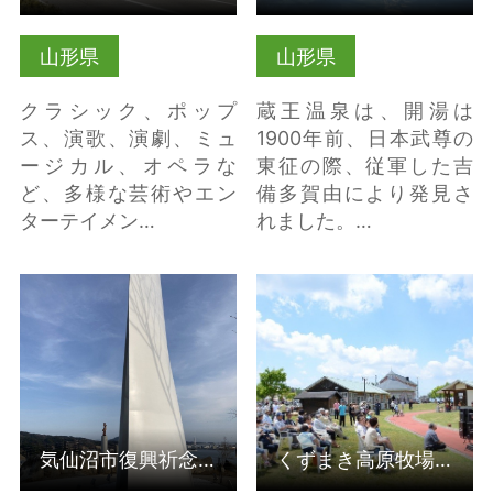
山形県
山形県
クラシック、ポップ
蔵王温泉は、開湯は
ス、演歌、演劇、ミュ
1900年前、日本武尊の
ージカル、オペラな
東征の際、従軍した吉
ど、多様な芸術やエン
備多賀由により発見さ
ターテイメン…
れました。…
気仙沼市復興祈念公園
くずまき高原牧場まつ
の詳細はこちら
り の詳細はこちら
気仙沼市復興祈念公園
くずまき高原牧場まつり