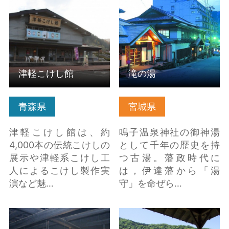
こちら
津軽こけし館
滝の湯
青森県
宮城県
津軽こけし館は、約
鳴子温泉神社の御神湯
4,000本の伝統こけしの
として千年の歴史を持
展示や津軽系こけし工
つ古湯。藩政時代に
人によるこけし製作実
は，伊達藩から「湯
演など魅…
守」を命ぜら…
奥州市武家住宅資料館
早戸温泉つるの湯 の詳
の詳細はこちら
細はこちら