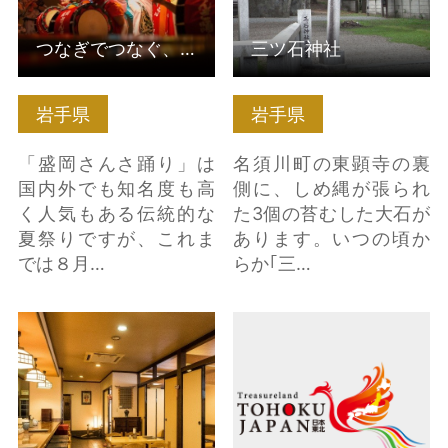
つなぎでつなぐ、盛岡さんさ踊り
三ツ石神社
岩手県
岩手県
「盛岡さんさ踊り」は
名須川町の東顕寺の裏
国内外でも知名度も高
側に、しめ縄が張られ
く人気もある伝統的な
た3個の苔むした大石が
夏祭りですが、これま
あります。いつの頃か
では８月…
らか｢三…
わんこそば・食事処
米沢乗るパス の詳細は
嘉司屋 の詳細はこちら
こちら