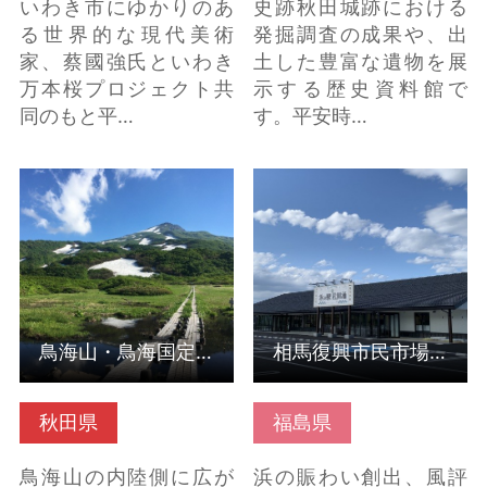
いわき市にゆかりのあ
史跡秋田城跡における
る世界的な現代美術
発掘調査の成果や、出
家、蔡國強氏といわき
土した豊富な遺物を展
万本桜プロジェクト共
示する歴史資料館で
同のもと平…
す。平安時…
鳥海山・鳥海国定公園
相馬復興市民市場（浜
（秋田県由利本荘市）
の駅 松川浦） の詳細
の詳細はこちら
はこちら
鳥海山・鳥海国定公園（秋田県由利本荘市）
相馬復興市民市場（浜の駅 松川浦）
秋田県
福島県
鳥海山の内陸側に広が
浜の賑わい創出、風評