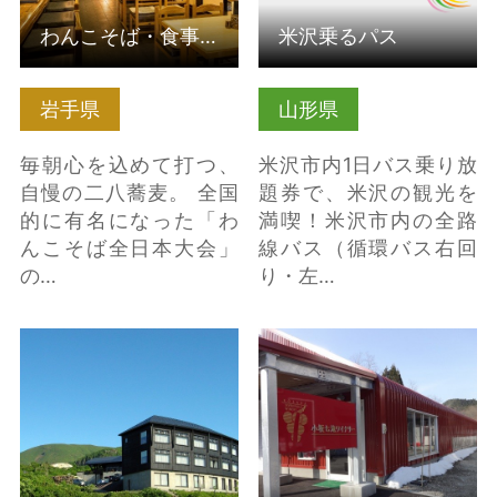
わんこそば・食事処 嘉司屋
米沢乗るパス
岩手県
山形県
毎朝心を込めて打つ、
米沢市内1日バス乗り放
自慢の二八蕎麦。 全国
題券で、米沢の観光を
的に有名になった「わ
満喫！米沢市内の全路
んこそば全日本大会」
線バス（循環バス右回
の…
り・左…
須川温泉 栗駒山荘（秋
小坂七滝ワイナリー
田県東成瀬村） の詳細
（秋田県小坂町） の詳
はこちら
細はこちら