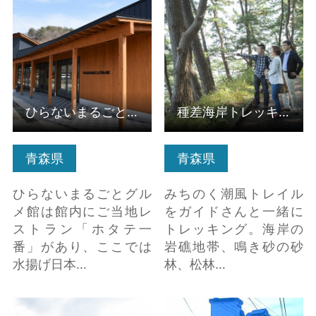
ひらないまるごとグル
種差海岸トレッキング
メ館 の詳細はこちら
と漁師ランチ の詳細は
こちら
ひらないまるごとグルメ館
種差海岸トレッキングと漁師ランチ
青森県
青森県
ひらないまるごとグル
みちのく潮風トレイル
メ館は館内にご当地レ
をガイドさんと一緒に
ストラン「ホタテ一
トレッキング。海岸の
番」があり、ここでは
岩礁地帯、鳴き砂の砂
水揚げ日本…
林、松林…
津軽こけし館 の詳細は
滝の湯 の詳細はこちら