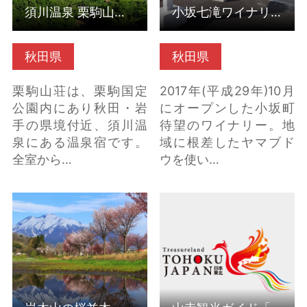
須川温泉 栗駒山荘（秋田県東成瀬村）
小坂七滝ワイナリー（秋田県小坂町）
秋田県
秋田県
栗駒山荘は、栗駒国定
2017年(平成29年)10月
公園内にあり秋田・岩
にオープンした小坂町
手の県境付近、須川温
待望のワイナリー。地
泉にある温泉宿です。
域に根差したヤマブド
全室から…
ウを使い…
岩木山の桜並木 の詳細
山寺観光ガイド「きざ
はこちら
はし会」 の詳細はこち
ら