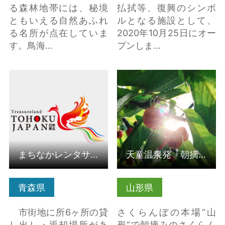
る森林地帯には、秘境
払拭等、復興のシンボ
ともいえる自然あふれ
ルとなる施設として、
る名所が点在していま
2020年10月25日にオー
す。鳥海…
プンしま…
まちなかレンタサイク
天童温泉発「朝摘みさ
ル の詳細はこちら
くらんぼ狩り30分食べ
比べ放題 -畑でドリ… の
詳細はこちら
まちなかレンタサイクル
天童温泉発「朝摘みさくらんぼ狩り30分食べ比べ放題 -畑でドリ…
青森県
山形県
市街地に所6ヶ所の貸
さくらんぼの本場“山
し出し・返却場所があ
形”で朝摘みのさくらん