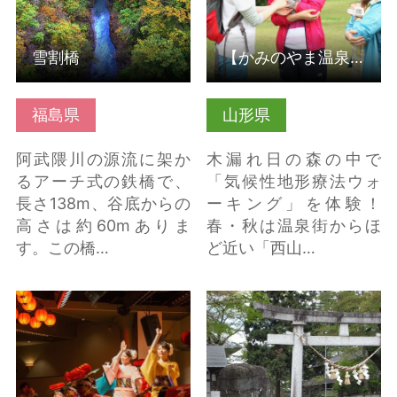
雪割橋
【かみのやま温泉・蔵王】空色・暮色ウォーキング
福島県
山形県
阿武隈川の源流に架か
木漏れ日の森の中で
るアーチ式の鉄橋で、
「気候性地形療法ウォ
長さ138m、谷底からの
ーキング」を体験！
高さは約60mありま
春・秋は温泉街からほ
す。この橋…
ど近い「西山…
つなぎでつなぐ、盛岡
三ツ石神社 の詳細はこ
さんさ踊り の詳細はこ
ちら
ちら