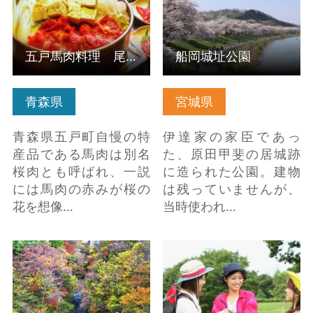
五戸馬肉料理 尾形五戸本店
船岡城址公園
青森県
宮城県
青森県五戸町自慢の特
伊達家の家臣であっ
産品である馬肉は別名
た、原田甲斐の居城跡
桜肉とも呼ばれ、一説
に造られた公園。建物
には馬肉の赤みが桜の
は残っていませんが、
花を想像…
当時使われ…
雪割橋 の詳細はこちら
【かみのやま温泉・蔵
王】空色・暮色ウォー
キング の詳細はこちら