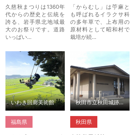
久慈秋まつりは1360年
「からむし」は苧麻と
代からの歴史と伝統を
も呼ばれるイラクサ科
誇る、岩手県北地域最
の多年草で、上布用の
大のお祭りです。道路
原材料として昭和村で
いっぱい…
栽培が続…
いわき回廊美術館 の詳
秋田市立秋田城跡歴史
細はこちら
資料館（秋田県秋田
市） の詳細はこちら
いわき回廊美術館
秋田市立秋田城跡歴史資料館（秋田県秋田市）
福島県
秋田県