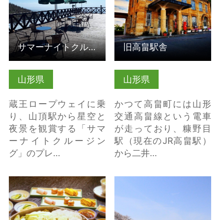
の詳細はこちら
サマーナイトクルージング・絶景の蔵王テラス＆百万人テラス開…
旧高畠駅舎
山形県
山形県
蔵王ロープウェイに乗
かつて高畠町には山形
り、山頂駅から星空と
交通高畠線という電車
夜景を観賞する「サマ
が走っており、糠野目
ーナイトクルージン
駅（現在のJR高畠駅）
グ」のプレ…
から二井…
五戸馬肉料理 尾形五
船岡城址公園 の詳細は
戸本店 の詳細はこちら
こちら