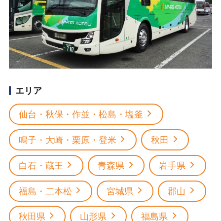
エリア
仙台・秋保・作並・松島・塩釜
鳴子・大崎・栗原・登米
秋田
白石・蔵王
青森県
岩手県
福島・二本松
宮城県
郡山
秋田県
山形県
福島県