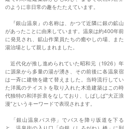
のように非日常の趣をたたえています。
『銀山温泉』の名称は、かつて近隣に銀の鉱山
があったことに由来しています。温泉は約400年前
に発見され、鉱山作業員たちの癒やしの場、また
湯治場として親しまれました。
近代化が推し進められていた昭和元（1926）年
に源泉から多量の湯が湧き、その前後に各温泉宿
は一斉に建物を建て替えました。当時流行してい
た洋風のテイストを取り入れた木造建築はこの時
代独特の和洋折衷をなしており、しばしば“大正浪
漫”というキーワードで表現されます。
「銀山温泉バス停」でバスを降り坂道を下る
と、温泉街の入り口「白銀（しろがね）橋」に到