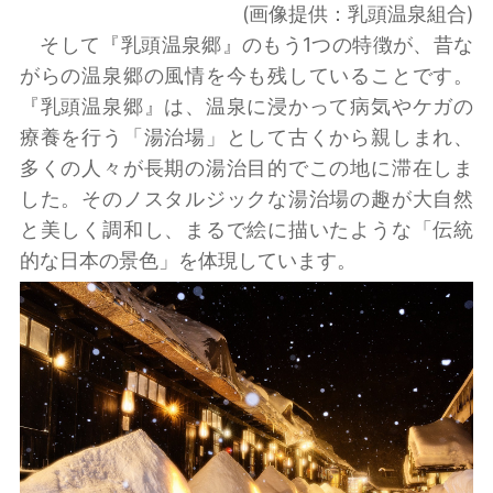
(画像提供：乳頭温泉組合)
そして『乳頭温泉郷』のもう1つの特徴が、昔な
がらの温泉郷の風情を今も残していることです。
『乳頭温泉郷』は、温泉に浸かって病気やケガの
療養を行う「湯治場」として古くから親しまれ、
多くの人々が長期の湯治目的でこの地に滞在しま
した。そのノスタルジックな湯治場の趣が大自然
と美しく調和し、まるで絵に描いたような「伝統
的な日本の景色」を体現しています。