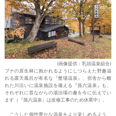
(画像提供：乳頭温泉組合)
ブナの原生林に抱かれるようにしつらえた野趣溢
れる露天風呂が有名な『蟹場温泉』、宿舎から離
れた川沿いに温泉施設を備える『孫六温泉』も、
それぞれに昔ながらの湯治場の趣を今に伝えてい
ます（『孫六温泉』は改修工事のため休業中）。
こうした個性豊かな温泉をより楽しめるよう、