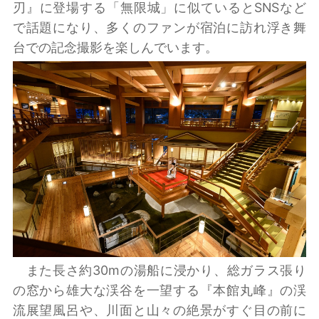
刃』に登場する「無限城」に似ているとSNSなど
で話題になり、多くのファンが宿泊に訪れ浮き舞
台での記念撮影を楽しんでいます。
また長さ約30mの湯船に浸かり、総ガラス張り
の窓から雄大な渓谷を一望する『本館丸峰』の渓
流展望風呂や、川面と山々の絶景がすぐ目の前に