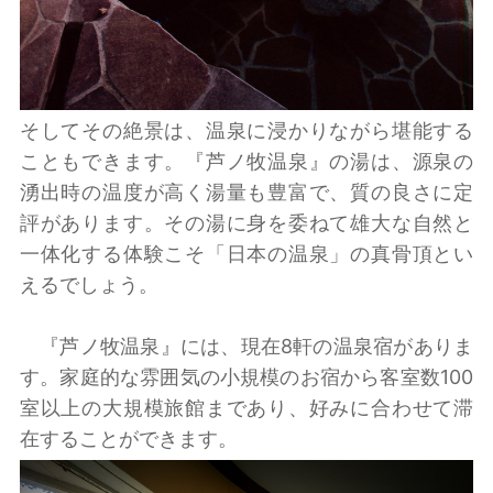
そしてその絶景は、温泉に浸かりながら堪能する
こともできます。『芦ノ牧温泉』の湯は、源泉の
湧出時の温度が高く湯量も豊富で、質の良さに定
評があります。その湯に身を委ねて雄大な自然と
一体化する体験こそ「日本の温泉」の真骨頂とい
えるでしょう。
『芦ノ牧温泉』には、現在8軒の温泉宿がありま
す。家庭的な雰囲気の小規模のお宿から客室数100
室以上の大規模旅館まであり、好みに合わせて滞
在することができます。