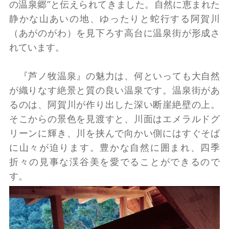
の温泉郷”と伝えられてきました。自然に恵まれた
静かな山あいの地、ゆったりと蛇行する阿賀川
（あがのがわ）を見下ろす高台に温泉街が形成さ
れています。
『芦ノ牧温泉』の魅力は、何といっても大自然
が織りなす絶景と質の良い温泉です。温泉街があ
るのは、阿賀川が作り出した深い断崖絶壁の上。
そこからの景色を見渡すと、川面はエメラルドグ
リーンに輝き、川を挟んで向かい側にはすぐそば
に山々が迫ります。豊かな自然に囲まれ、四季
折々の見事な渓谷美を愛でることができるので
す。