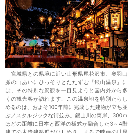
宮城県との県境に近い山形県尾花沢市、奥羽山
脈の山あいにひっそりとたたずむ『銀山温泉』に
は、その特別な景観を一目見ようと国内外から多
くの観光客が訪れます。この温泉地を特別たらし
めるのは、およそ100年前に完成した建物が立ち並
ぶノスタルジックな街並み。銀山川の両岸、300ｍ
ほどの距離に日本と西洋の様式が融合した3～4階
建ての木造建築群がひしめき、まるで映画の世界