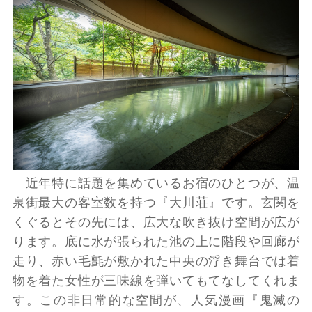
近年特に話題を集めているお宿のひとつが、温
泉街最大の客室数を持つ『大川荘』です。玄関を
くぐるとその先には、広大な吹き抜け空間が広が
ります。底に水が張られた池の上に階段や回廊が
走り、赤い毛氈が敷かれた中央の浮き舞台では着
物を着た女性が三味線を弾いてもてなしてくれま
す。この非日常的な空間が、人気漫画『鬼滅の