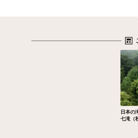
詳細は
日本の
七滝（