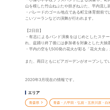
山を模した竹山ねぶたや担ぎねぶた、平内流し
・パレードのゴール地点である町立体育館前で
こいソーランなどの演舞が行われます。
【2日目】
・有志によるバンド演奏をはじめとしたステー
れ、盆踊り終了後には参加者を対象とした大抽
・平内の空を1,500発の花火が彩る「花火大会
また、両日ともにビアガーデンがオープンして
2020年3月現在の情報です。
エリア
青森県
青森・八甲田・弘前・五所川原・白