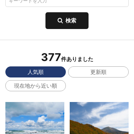
377
件ありました
人気順
更新順
現在地から近い順
黄金崎不老ふ死温泉 の
酸ヶ湯温泉 の詳細はこ
詳細はこちら
ちら