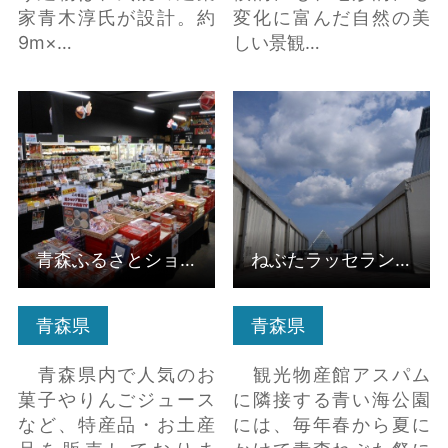
家青木淳氏が設計。約
変化に富んだ自然の美
9m×…
しい景観…
青森ふるさとショップ
ねぶたラッセランド の
アイモリー（ねぶたの
詳細はこちら
家ワ・ラッセ内） の詳
細はこちら
青森ふるさとショップアイモリー（ねぶたの家ワ・ラッセ内）
ねぶたラッセランド
青森県
青森県
青森県内で人気のお
観光物産館アスパム
菓子やりんごジュース
に隣接する青い海公園
など、特産品・お土産
には、毎年春から夏に