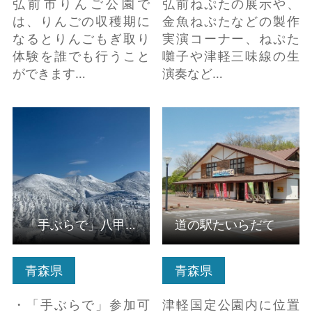
弘前市りんご公園で
弘前ねぷたの展示や、
は、りんごの収穫期に
金魚ねぷたなどの製作
なるとりんごもぎ取り
実演コーナー、ねぷた
体験を誰でも行うこと
囃子や津軽三味線の生
ができます…
演奏など…
「手ぶらで」八甲田樹
道の駅たいらだて の詳
氷スノーシューツアー
細はこちら
の詳細はこちら
「手ぶらで」八甲田樹氷スノーシューツアー
道の駅たいらだて
青森県
青森県
・「手ぶらで」参加可
津軽国定公園内に位置