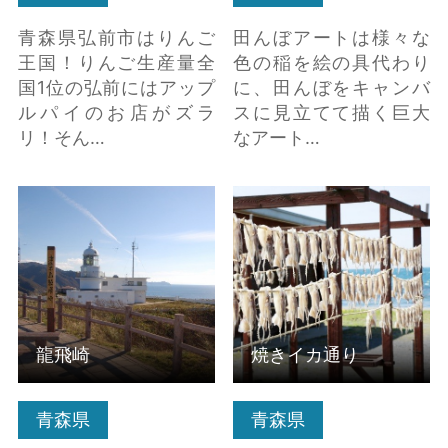
青森県弘前市はりんご
田んぼアートは様々な
王国！りんご生産量全
色の稲を絵の具代わり
国1位の弘前にはアップ
に、田んぼをキャンバ
ルパイのお店がズラ
スに見立てて描く巨大
リ！そん…
なアート…
龍飛崎 の詳細はこちら
焼きイカ通り の詳細は
こちら
龍飛崎
焼きイカ通り
青森県
青森県