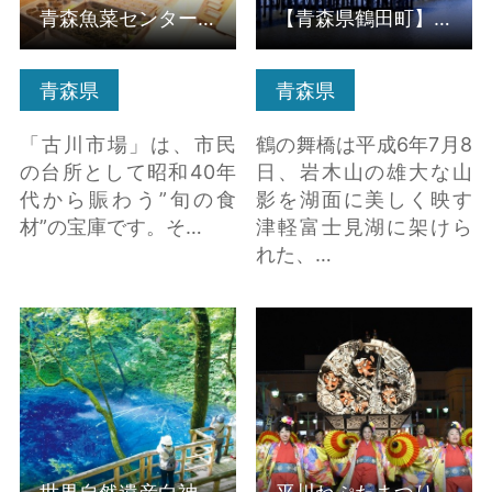
青森魚菜センター「のっけ丼」
【青森県鶴田町】鶴の舞橋
青森県
青森県
「古川市場」は、市民
鶴の舞橋は平成6年7月8
の台所として昭和40年
日、岩木山の雄大な山
代から賑わう”旬の食
影を湖面に美しく映す
材”の宝庫です。そ…
津軽富士見湖に架けら
れた、…
世界自然遺産白神山地
平川ねぷたまつり の詳
の麓「青池」 の詳細は
細はこちら
こちら