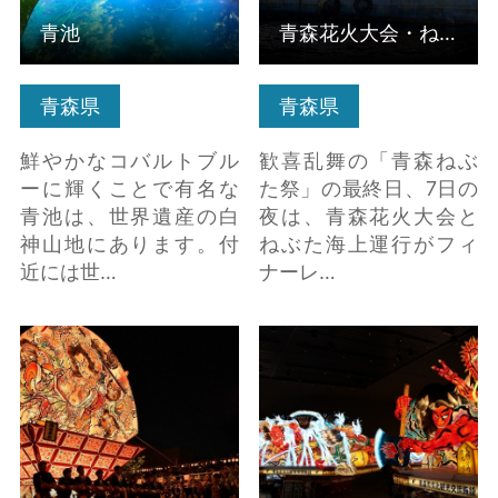
青池
青森花火大会・ねぶた海上運行
青森県
青森県
鮮やかなコバルトブル
歓喜乱舞の「青森ねぶ
ーに輝くことで有名な
た祭」の最終日、7日の
青池は、世界遺産の白
夜は、青森花火大会と
神山地にあります。付
ねぶた海上運行がフィ
近には世…
ナーレ…
弘前ねぷたまつり の
ねぶたの家 ワ・ラッ
詳細はこちら
セ の詳細はこちら