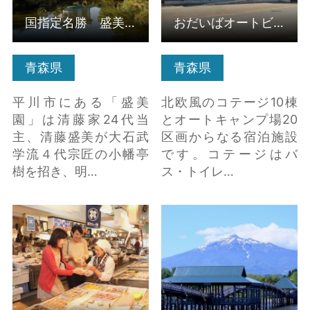
国指定名勝 盛美園
おだいばオートビレッジ
青森県
青森県
平川市にある「盛美
北欧風のコテージ10棟
園」は清藤家24代当
とオートキャンプ場20
主、清藤盛美が大石武
区画からなる宿泊施設
学流４代宗匠の小幡亭
です。コテージはバ
樹を招き、明…
ス・トイレ…
青森魚菜センター「の
【青森県鶴田町】鶴の
っけ丼」 の詳細はこち
舞橋 の詳細はこちら
ら