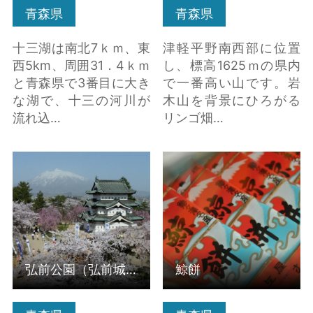
青森県
青森県
十三湖は南北7ｋｍ、東
津軽平野南西部に位置
西5km、周囲31．4ｋｍ
し、標高1625ｍの県内
と青森県で3番目に大き
で一番高い山です。岩
な湖で、十三の河川が
木山を背景にひろがる
流れ込…
リンゴ畑…
弘前公園（弘前城跡）
鯨餅 の詳細はこちら
の詳細はこちら
弘前公園（弘前城跡）
鯨餅