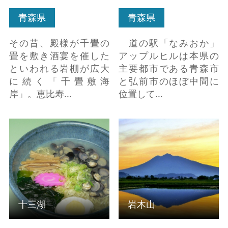
青森県
青森県
その昔、殿様が千畳の
道の駅「なみおか」
畳を敷き酒宴を催した
アップルヒルは本県の
といわれる岩棚が広大
主要都市である青森市
に続く「千畳敷海
と弘前市のほぼ中間に
岸」。恵比寿…
位置して…
十三湖 の詳細はこちら
岩木山 の詳細はこちら
十三湖
岩木山