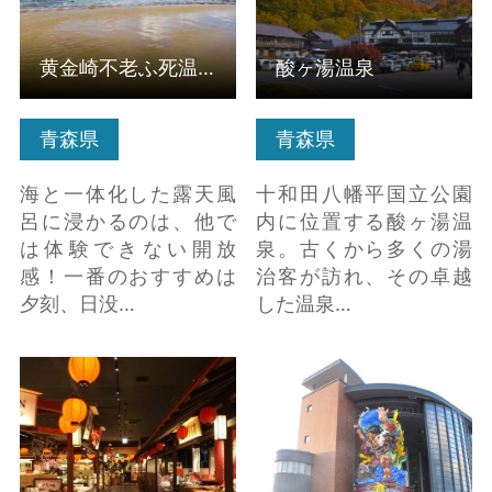
黄金崎不老ふ死温泉
酸ヶ湯温泉
青森県
青森県
海と一体化した露天風
十和田八幡平国立公園
呂に浸かるのは、他で
内に位置する酸ヶ湯温
は体験できない開放
泉。古くから多くの湯
感！一番のおすすめは
治客が訪れ、その卓越
夕刻、日没…
した温泉…
新青森駅ビル あおもり
立佞武多の館 ※大規模
旬味館 の詳細はこちら
改修工事のため、 2025
年4月1日から202… の
詳細はこちら