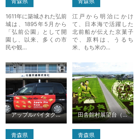
青森県
青森県
1611年に築城された弘前
江戸から明治にかけ
城は、1895年5月から
て、日本海で活躍した
「弘前公園」として開
北前船が伝えた京菓子
園し、以来、多くの市
で、原料は、うるち
民や観…
米、もち米の…
アップルパイタクシー
田舎館村展望台（田舎
の詳細はこちら
館村第1田んぼアート）
の詳細はこちら
アップルパイタクシー
田舎館村展望台（田舎館村第1田んぼアート）
青森県
青森県