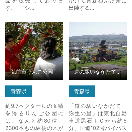
品を販売しておりま
かけて青森ねぶた祭に
す。 Tシ…
出陣する…
弘前市りんご公園 の詳
道の駅いなかだて 弥
細はこちら
生の里 の詳細はこちら
弘前市りんご公園
道の駅いなかだて 弥生の里
青森県
青森県
約9.7ヘクタールの面積
「道の駅いなかだて
を誇るりんご公園に
弥生の里」は東北自動
は、なんと約80種、
車道黒石ＩＣから約5
2300本もの林檎の木が
分、国道102号バイパス