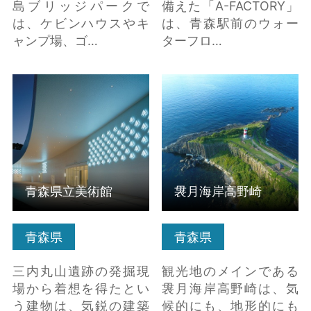
島ブリッジパークで
備えた「A-FACTORY」
は、ケビンハウスやキ
は、青森駅前のウォー
ャンプ場、ゴ…
ターフロ…
青森県立美術館 の詳細
袰月海岸高野崎 の詳細
はこちら
はこちら
青森県立美術館
袰月海岸高野崎
青森県
青森県
三内丸山遺跡の発掘現
観光地のメインである
場から着想を得たとい
袰月海岸高野崎は、気
う建物は、気鋭の建築
候的にも、地形的にも