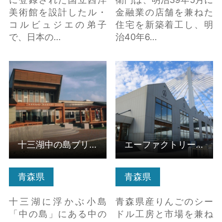
美術館を設計したル・
金融業の店舗を兼ねた
コルビュジエの弟子
住宅を新築着工し、明
で、日本の…
治40年6…
十三湖中の島ブリッジ
エーファクトリー（A-
パーク の詳細はこちら
FACTORY） の詳細はこ
ちら
十三湖中の島ブリッジパーク
エーファクトリー（A-FACTORY）
青森県
青森県
十三湖に浮かぶ小島
青森県産りんごのシー
「中の島」にある中の
ドル工房と市場を兼ね