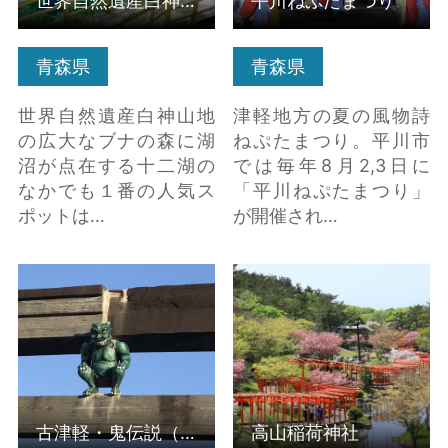
世界自然遺産白神山地の麓「青池」
平川ねぷたまつり
青森県
青森県
世界自然遺産白神山地
津軽地方の夏の風物詩
の広大なブナの森に湖
ねぷたまつり。平川市
沼が点在する十二湖の
では毎年8月2,3日に
なかでも１番の人気ス
「平川ねぷたまつり」
ポットは…
が開催され…
古津軽・鬼伝説（鬼神
高山稲荷神社 の詳細は
社、鳥居の鬼コ） の詳
こちら
細はこちら
古津軽・鬼伝説（鬼神社、鳥居の鬼コ）
高山稲荷神社