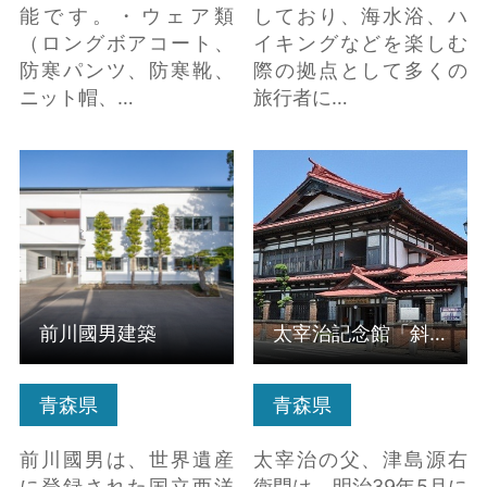
能です。・ウェア類
しており、海水浴、ハ
（ロングボアコート、
イキングなどを楽しむ
防寒パンツ、防寒靴、
際の拠点として多くの
ニット帽、…
旅行者に…
前川國男建築 の詳細は
太宰治記念館「斜陽
こちら
館」 の詳細はこちら
前川國男建築
太宰治記念館「斜陽館」
青森県
青森県
前川國男は、世界遺産
太宰治の父、津島源右
に登録された国立西洋
衛門は、明治39年5月に