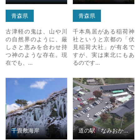
青森県
青森県
古津軽の鬼は、山や川
千本鳥居がある稲荷神
の自然界のように、厳
社というと京都の「伏
しさと恵みを合わせ持
見稲荷大社」が有名で
つ神のような存在。現
すが、実は東北にもあ
在でも、…
るのです…
千畳敷海岸 の詳細はこ
道の駅「なみおか」ア
ちら
ップルヒル の詳細はこ
ちら
千畳敷海岸
道の駅「なみおか」アップルヒル