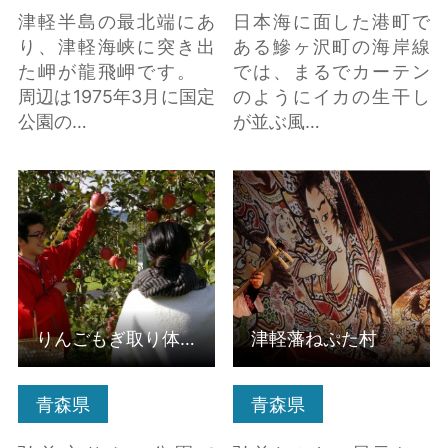
津軽半島の最北端にあ
日本海に面した港町で
り、津軽海峡に突き出
ある鰺ヶ沢町の海岸線
た岬が龍飛岬です。
では、まるでカーテン
周辺は1975年3月に国定
のようにイカの生干し
公園の…
が並ぶ風…
りんごもぎ取り体験 の
津軽藩ねぷた村 の詳細
詳細はこちら
はこちら
りんごもぎ取り体験
津軽藩ねぷた村
青森県
青森県