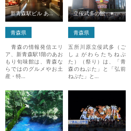
新青森駅ビル あおもり旬味館
立佞武多の館 ※大規模改修工事のため、 2025年4月1日から202…
青森県
青森県
青森の情報発信エリ
五所川原立佞武多（ご
ア、新青森駅1階のあお
しょがわらたちねぷ
もり旬味館は、青森な
た）（祭り）は、「青
らではのグルメやお土
森のねぶた」と「弘前
産・特…
ねぷた」と…
青池 の詳細はこちら
青森花火大会・ねぶた
海上運行 の詳細はこち
ら