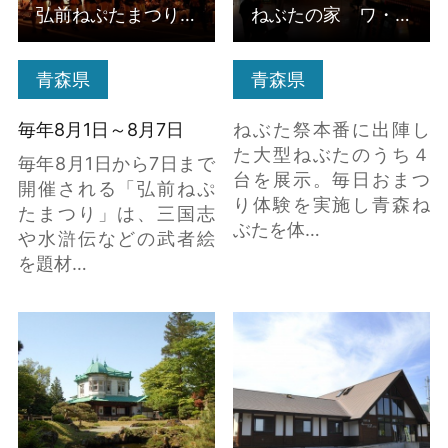
弘前ねぷたまつり
ねぶたの家 ワ・ラッセ
青森県
青森県
毎年8月1日～8月7日
ねぶた祭本番に出陣し
た大型ねぶたのうち４
毎年8月1日から7日まで
台を展示。毎日おまつ
開催される「弘前ねぷ
り体験を実施し青森ね
たまつり」は、三国志
ぶたを体…
や水滸伝などの武者絵
を題材…
国指定名勝 盛美園 の
おだいばオートビレッ
詳細はこちら
ジ の詳細はこちら