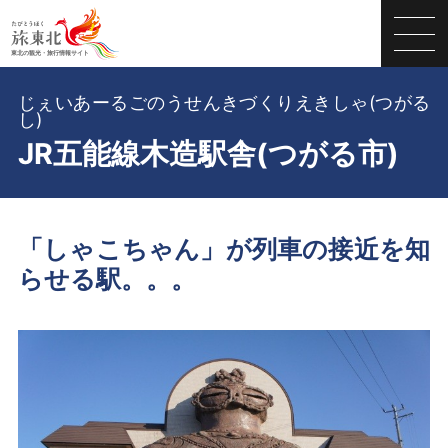
じぇいあーるごのうせんきづくりえきしゃ(つがる
し)
JR五能線木造駅舎(つがる市)
「しゃこちゃん」が列車の接近を知
らせる駅。。。