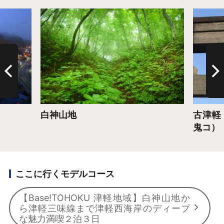
詳細はこちら
詳細は
白神山地
古津軽
鬼コ）
ここに行くモデルコース
【Base!TOHOKU 津軽地域】白神山地か
ら津軽三味線まで津軽西海岸のディープ
な魅力満喫２泊３日