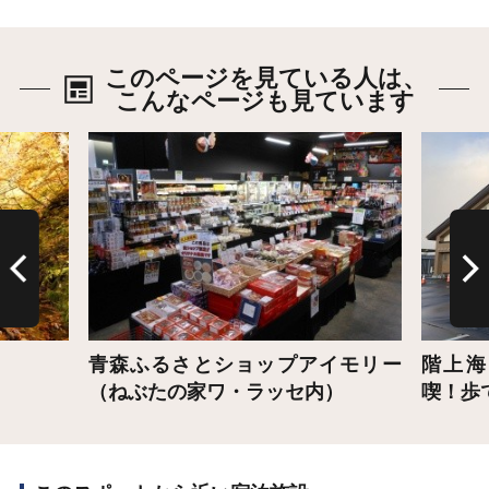
このページを見ている人は、
こんなページも見ています
詳細はこちら
詳細は
青森ふるさとショップアイモリー
階上海
（ねぶたの家ワ・ラッセ内）
喫！歩