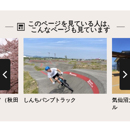
このページを見ている人は、
こんなページも見ています
詳細はこちら
詳細は
ノ（秋田
しんちパンプトラック
気仙沼
ル