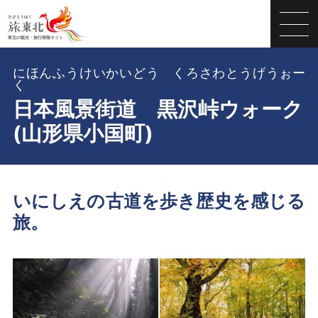
にほんふうけいかいどう くろさわとうげうぉー
く
日本風景街道 黒沢峠ウォーク
(山形県小国町)
いにしえの古道を歩き歴史を感じる
旅。