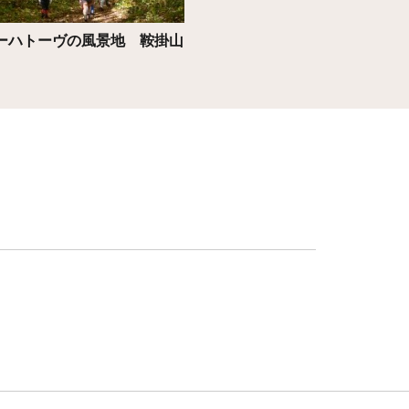
ーハトーヴの風景地 鞍掛山