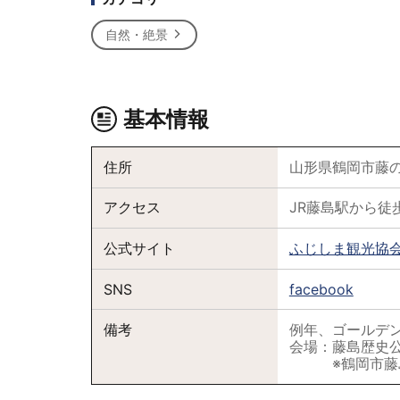
自然・絶景
基本情報
住所
山形県鶴岡市藤の花
アクセス
JR藤島駅から
公式サイト
ふじしま観光協
SNS
facebook
備考
例年、ゴールデ
会場：藤島歴史公園
※鶴岡市藤島体