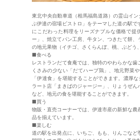
東北中央自動車道（相馬福島道路）の霊山イン
ぶ伊達の宿場ビストロ」をテーマした道の駅で
にこだわった料理をリーズナブルな価格で提
ー」、焼立てパン工房、牛タン、つきたて餅、
の地元果物（イチゴ、さくらんぼ、桃、ぶどう
■食べる
レストランだて食庵では、独特のやわらかな歯
くさみの少ない「だてハーブ鶏」、地元野菜や
「伊達食」を堪能することができます。濃厚な
ラート店「まきばのジャージー」、りょうぜん
など、地元の食を堪能することができます。
■買う
物販・直売コーナーでは、伊達市産の新鮮な農
品を揃えています。
■楽しむ
道の駅を出発点に、いちご、もも、りんごなど