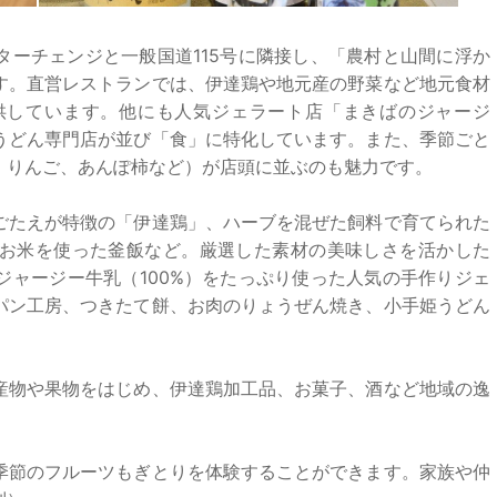
ターチェンジと一般国道115号に隣接し、「農村と山間に浮か
す。直営レストランでは、伊達鶏や地元産の野菜など地元食材
供しています。他にも人気ジェラート店「まきばのジャージ
うどん専門店が並び「食」に特化しています。また、季節ごと
、りんご、あんぽ柿など）が店頭に並ぶのも魅力です。
ごたえが特徴の「伊達鶏」、ハーブを混ぜた飼料で育てられた
お米を使った釜飯など。厳選した素材の美味しさを活かした
ジャージー牛乳（100%）をたっぷり使った人気の手作りジェ
パン工房、つきたて餅、お肉のりょうぜん焼き、小手姫うどん
産物や果物をはじめ、伊達鶏加工品、お菓子、酒など地域の逸
季節のフルーツもぎとりを体験することができます。家族や仲