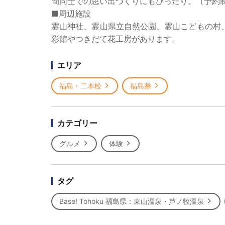
間同士での思い出づくりにもぴったり。（予約
■周辺施設
霊山神社、霊山県立自然公園、霊山こどもの村
彩館やつきだて花工房があります。
エリア
福島・二本松
福島県
カテゴリー
グルメ
体験
タグ
Base! Tohoku 福島県：東山温泉・芦ノ牧温泉