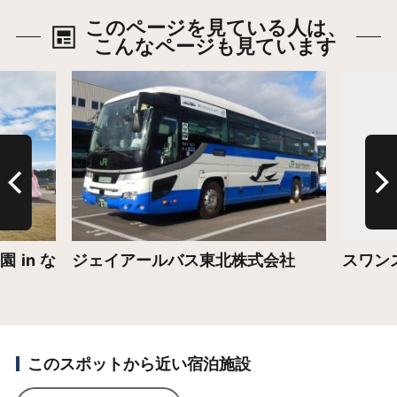
このページを見ている人は、
こんなページも見ています
詳細はこちら
詳細は
in な
ジェイアールバス東北株式会社
スワン
このスポットから近い宿泊施設