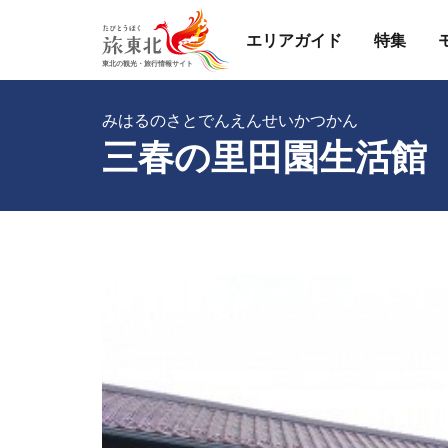
エリアガイド
特集
みはるのさとでんえんせいかつかん
三春の里田園生活館