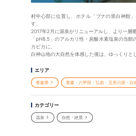
村中心部に位置し、ホテル「ブナの里白神館」
す。
2017年2月に源泉がリニューアルし、より一
「pH8.5」のアルカリ性・炭酸水素塩泉の当
カピカに。
白神山地の大自然を体感した後は、ゆっくりと
エリア
青森県
青森・八甲田・弘前・五所川原・白
カテゴリー
温泉
自然・絶景