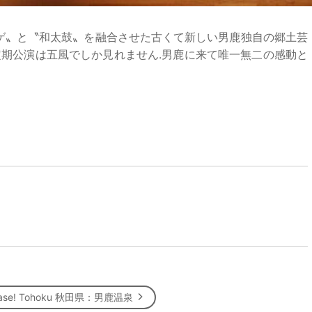
ゲ〟と〝和太鼓〟を融合させた古くて新しい男鹿独自の郷土芸
定期公演は五風でしか見れません.男鹿に来て唯一無二の感動と
ase! Tohoku 秋田県：男鹿温泉