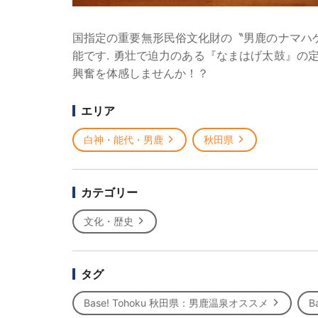
国指定の重要無形民俗文化財の〝男鹿のナマハ
能です. 勇壮で迫力のある『なまはげ太鼓』の
興奮を体感しませんか！？
エリア
白神・能代・男鹿
秋田県
カテゴリー
文化・歴史
タグ
Base! Tohoku 秋田県：男鹿温泉オススメ
B