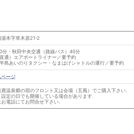
湯本字草木原21-2
0分・秋田中央交通（路線バス）40分
（直通）エアポートライナー／要予約
鹿半島あいのりタクシー・なまはげシャトルの運行／要予約
ムページ
男鹿温泉郷の宿のフロント又は会場（五風）でご購入下さい.
）設定の日でも開催している場合があります.
お電話にてお問合せ下さい.