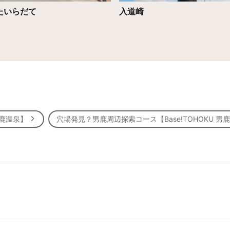
たいらだて
入道崎
男鹿温泉】
穴場発見？男鹿周辺探索コース【Base!TOHOKU 男