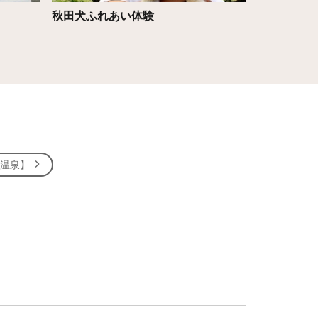
秋田犬ふれあい体験
男鹿水族館
鹿温泉】