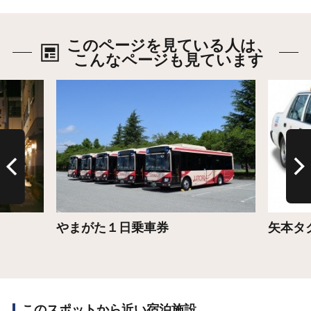
このページを見ている人は、
こんなページも見ています
詳細はこちら
詳細は
やまがた１日乗車券
矢本タ
このスポットから近い宿泊施設