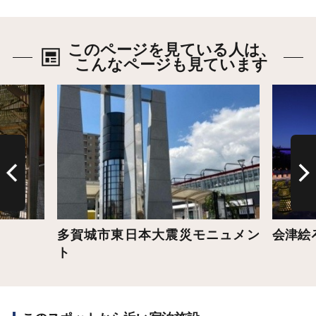
このページを見ている人は、
こんなページも見ています
詳細はこちら
詳細は
多賀城市東日本大震災モニュメン
会津絵
ト