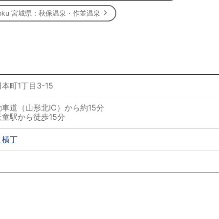
Tohoku 宮城県：秋保温泉・作並温泉
町1丁目3-15
車道（山形北IC）から約15分
童駅から徒歩15分
と横丁