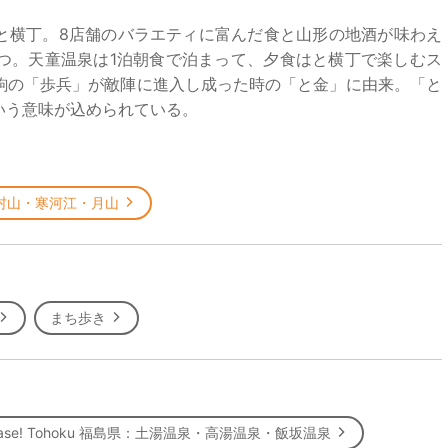
村と横丁。8店舗のバラエティに富んだ食と山形の地酒が味わえ
つ。天童温泉は1泊朝食で泊まって、夕食はと横丁で楽しむス
駒の「歩兵」が敵陣に進入し成った時の「と金」に由来。「と
いう意味が込められている。
村山・寒河江・月山
まち歩き
ase! Tohoku 福島県：土湯温泉・高湯温泉・飯坂温泉