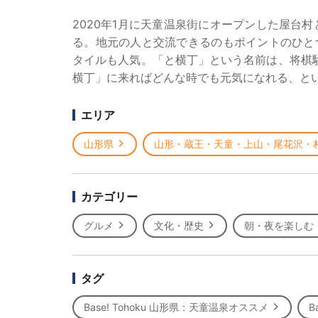
2020年1月に天童温泉街にオープンした屋台
る。地元の人と交流できるのもポイントのひと
タイルも人気。「と横丁」という名前は、将棋
横丁」に来ればどんな時でも元気になれる、と
エリア
山形県
山形・蔵王・天童・上山・尾花沢・
カテゴリー
グルメ
文化・歴史
朝・夜を楽しむ
タグ
Base! Tohoku 山形県：天童温泉オススメ
B