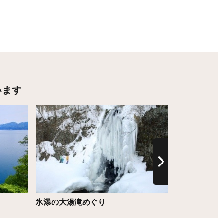
います
詳細はこちら
詳細はこち
氷瀑の大湯滝めぐり
昭和大仏 