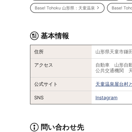
Base! Tohoku 山形県：天童温泉
Base! 
基本情報
住所
山形県天童市鎌田本
アクセス
自動車 山形自動
公共交通機関 天
公式サイト
天童温泉屋台村
SNS
Instagram
問い合わせ先