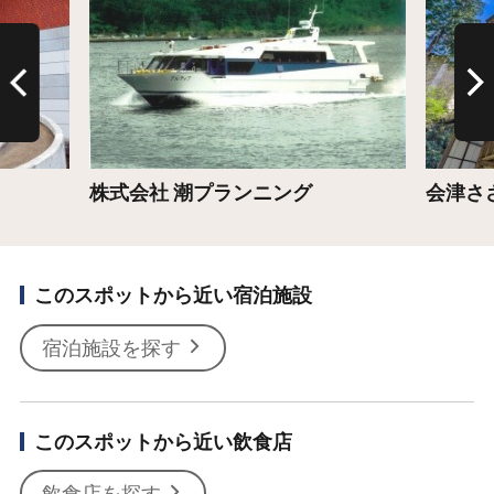
株式会社 潮プランニング
会津さ
このスポットから近い宿泊施設
宿泊施設を探す
このスポットから近い飲食店
飲食店を探す