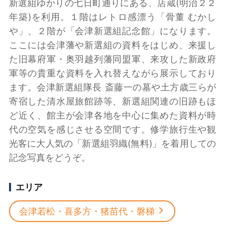
新選組ゆかりの七日町通りにある、店蔵(明治２２
年築)を利用。１階はレトロ感漂う「骨董 むかし
や」、２階が「会津新選組記念館」になります。
ここには会津藩や新選組の資料をはじめ、来援し
た旧幕府軍・奥羽越列藩同盟軍、来攻した新政府
軍等の貴重な資料を入れ替えながら展示しており
ます。会津新選組隊長 斎藤一の墓や土方歳三らが
寄宿した清水屋旅館跡等、新選組関連の旧跡もほ
ど近く、館主が会津各地を中心に集めた資料が時
代の空気を感じさせる空間です。修学旅行生や観
光客に大人気の「新選組羽織(無料)」を着用しての
記念写真をどうぞ。
エリア
会津若松・喜多方・猪苗代・磐梯