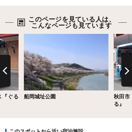
このページを見ている人は、
こんなページも見ています
詳細はこちら
詳細は
ス『ぐる
船岡城址公園
秋田市
る』
このスポットから近い宿泊施設