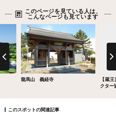
このページを見ている人は、
こんなページも見ています
詳細はこちら
詳細は
龍馬山 義経寺
【蔵王
クター
このスポットの関連記事