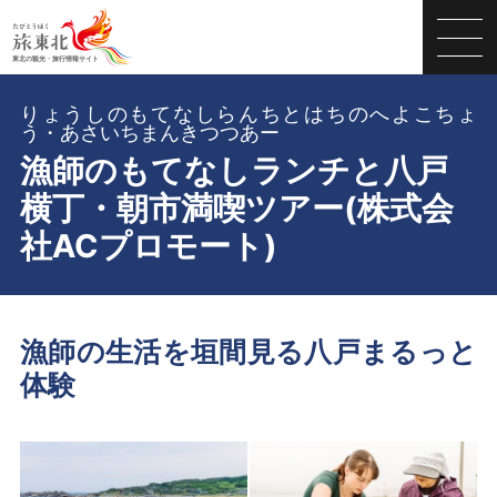
りょうしのもてなしらんちとはちのへよこちょ
う・あさいちまんきつつあー
漁師のもてなしランチと八戸
横丁・朝市満喫ツアー(株式会
社ACプロモート)
漁師の生活を垣間見る八戸まるっと
体験