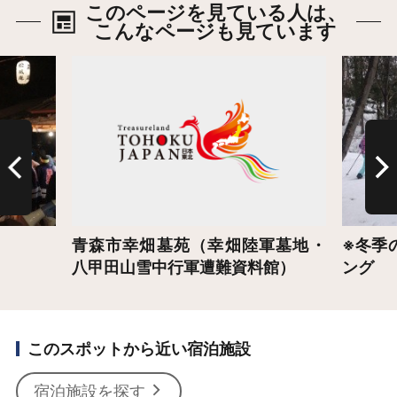
このページを見ている人は、
こんなページも見ています
詳細はこちら
詳細は
青森市幸畑墓苑（幸畑陸軍墓地・
※冬季
八甲田山雪中行軍遭難資料館）
ング
このスポットから近い宿泊施設
宿泊施設を探す