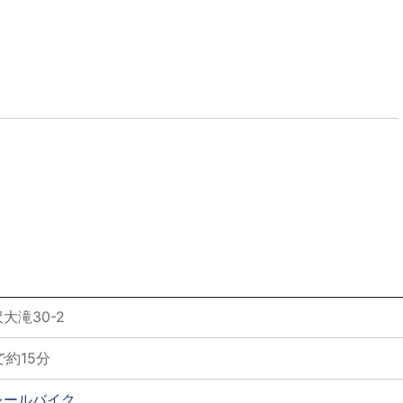
大滝30-2
で約15分
レールバイク