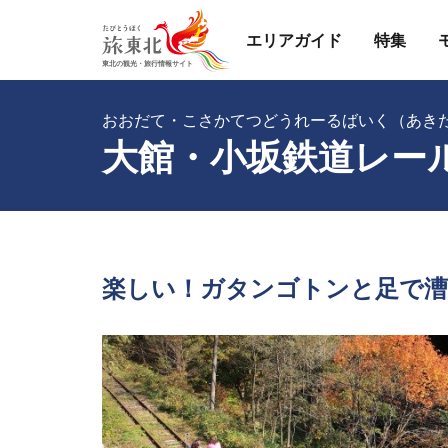
エリアガイド
特集
おおだて・こさかてつどうれーるばいく（あき
大館・小坂鉄道レー
楽しい！ガタンゴトンと足で漕