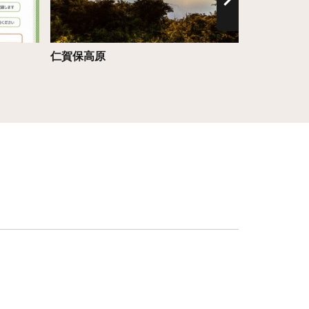
仁賀保高原
日本の滝百
七滝（秋田