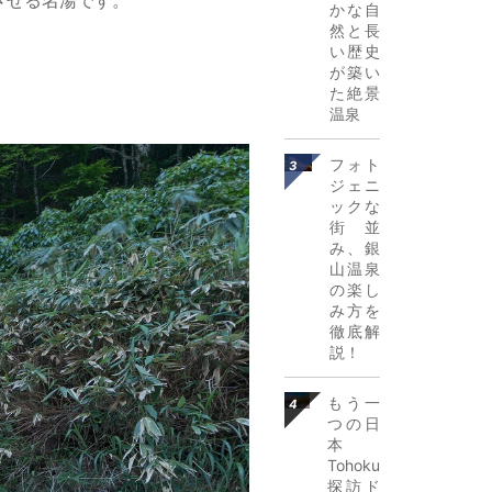
かな自
然と長
い歴史
が築い
た絶景
温泉
詳細はこち
フォト
ら
ジェニ
ックな
街並
み、銀
山温泉
の楽し
み方を
徹底解
説！
詳細はこち
もう一
ら
つの日
本
Tohoku
探訪ド