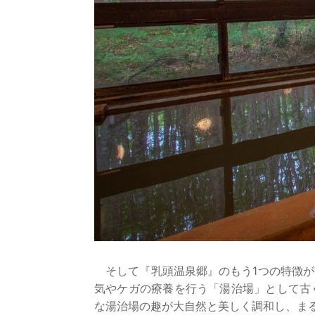
そして『乳頭温泉郷』のもう1つの特徴が
気やケガの療養を行う「湯治場」として古
な湯治場の趣が大自然と美しく調和し、ま