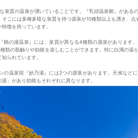
な泉質の温泉が湧いていることです。『乳頭温泉郷』がある
。そこには多種多様な泉質を持つ源泉が10種類以上も湧き、点
い特徴を持っています。
鶴の湯温泉』には、泉質が異なる4種類の源泉があります。
4種類の肌触りや効能を楽しむことができます。特に白濁の湯
て知られています。
ンの温泉宿『妙乃湯』には2つの源泉があります。天候など
の湯」があり効能もそれぞれに異なります。