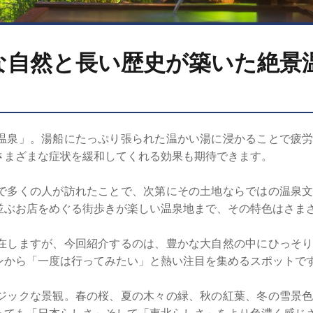
な自然と長い歴史が築いた絶景
泉」。湯船にたっぷり張られた温かい湯に浸かることで疲労
さまざまな症状を緩和してくれる効果も期待できます。
多くの人が訪れたことで、次第にその土地ならではの温泉文
並ぶお店をめぐる街歩きが楽しい温泉地まで、その特色はさま
しますが、今回紹介するのは、豊かな大自然の中にひっそり
ンから「一度は行ってみたい」と熱い注目を集めるスポットで
ックな景観。春の桜、夏の木々の緑、秋の紅葉、冬の雪景色
っても「日本らしさ」そして「東北らしさ」をより色濃く感じ