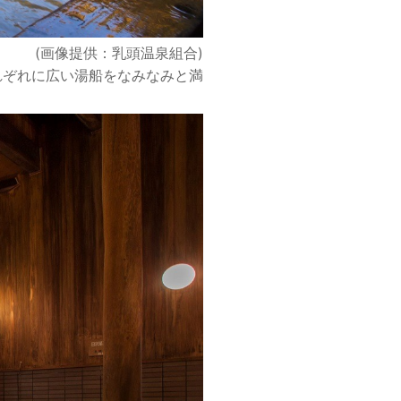
(画像提供：乳頭温泉組合)
れぞれに広い湯船をなみなみと満