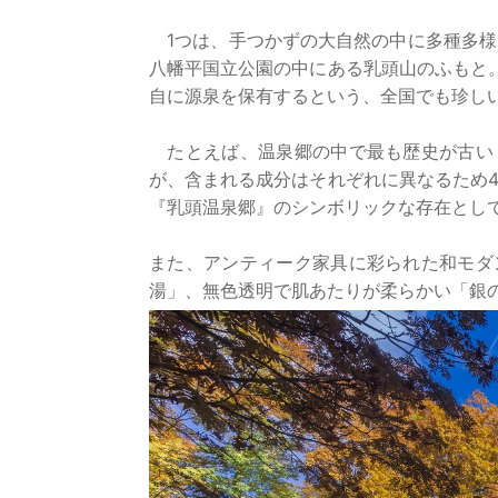
1つは、手つかずの大自然の中に多種多様
八幡平国立公園の中にある乳頭山のふもと
自に源泉を保有するという、全国でも珍し
たとえば、温泉郷の中で最も歴史が古い『
が、含まれる成分はそれぞれに異なるため
『乳頭温泉郷』のシンボリックな存在とし
また、アンティーク家具に彩られた和モダ
湯」、無色透明で肌あたりが柔らかい「銀