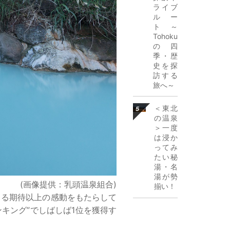
ライブ
ルー
ト ～
Tohoku
の四
季・歴
史を探
訪する
旅へ～
詳細はこち
＜東北
ら
の温泉
＞一度
は浸か
ってみ
たい秘
湯・名
湯が勢
(画像提供：乳頭温泉組合)
揃い！
まる期待以上の感動をもたらして
キング”でしばしば1位を獲得す