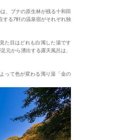
のは、ブナの原生林が残る十和田
在する7軒の温泉宿がそれぞれ独
見た目はどれも白濁した湯です
が足元から湧出する露天風呂は、
によって色が変わる濁り湯「金の