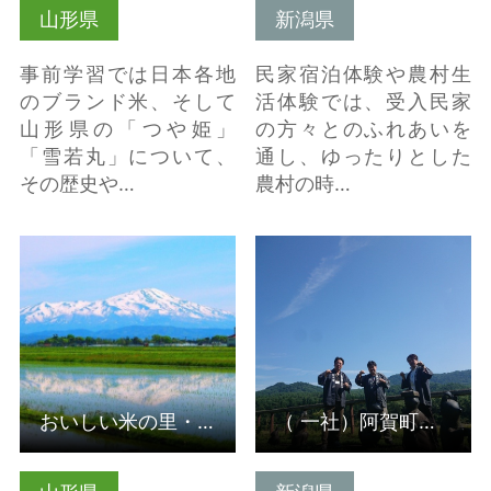
山形県
新潟県
事前学習では日本各地
民家宿泊体験や農村生
のブランド米、そして
活体験では、受入民家
山形県の「つや姫」
の方々とのふれあいを
「雪若丸」について、
通し、ゆったりとした
その歴史や…
農村の時…
詳細はこちら
詳細はこちら
おいしい米の里・庄内町農山村体験（受入組織）
（ 一社）阿賀町観光協会（受入組織）