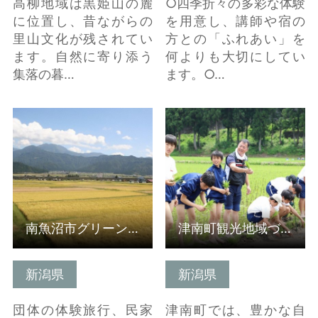
高柳地域は黒姫山の麓
○四季折々の多彩な体験
に位置し、昔ながらの
を用意し、講師や宿の
里山文化が残されてい
方との「ふれあい」を
ます。自然に寄り添う
何よりも大切にしてい
集落の暮…
ます。○…
詳細はこちら
詳細はこちら
南魚沼市グリーン・ツーリズム推進協議会(受入組織）
津南町観光地域づくり課(受入組織）
新潟県
新潟県
団体の体験旅行、民家
津南町では、豊かな自