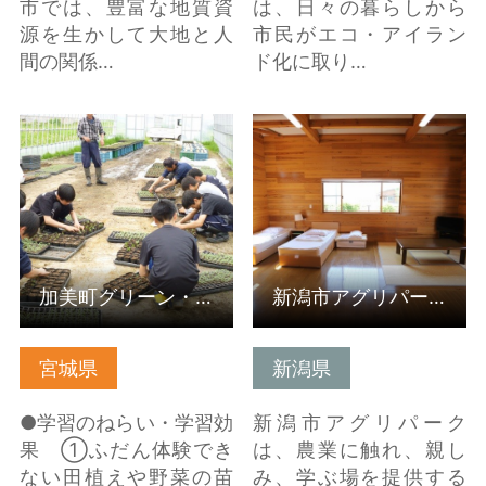
市では、豊富な地質資
は、日々の暮らしから
源を生かして大地と人
市民がエコ・アイラン
間の関係…
ド化に取り…
詳細はこちら
詳細はこちら
加美町グリーン・ツーリズム推進会議(受入組織/宮城県）
新潟市アグリパーク（新潟県）
宮城県
新潟県
●学習のねらい・学習効
新潟市アグリパーク
果 ①ふだん体験でき
は、農業に触れ、親し
ない田植えや野菜の苗
み、学ぶ場を提供する