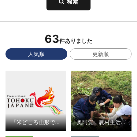
63
件ありました
人気順
更新順
詳細はこちら
詳細はこちら
「米どころ山形で生まれたブランド米「つや姫」「雪若丸」を研…
奥阿賀 農村生活体験・民泊体験＆探究学習（受入組織/新潟県）