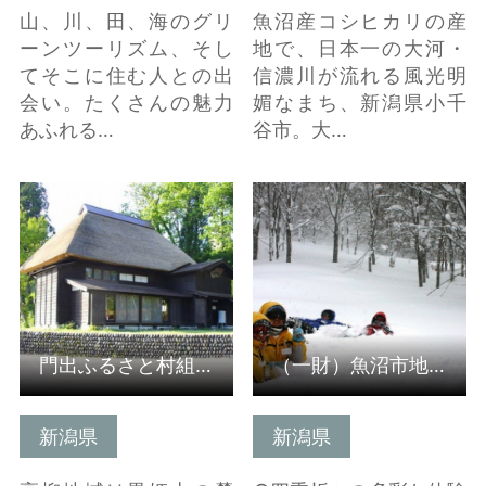
山、川、田、海のグリ
魚沼産コシヒカリの産
ーンツーリズム、そし
地で、日本一の大河・
てそこに住む人との出
信濃川が流れる風光明
会い。たくさんの魅力
媚なまち、新潟県小千
あふれる…
谷市。大…
詳細はこちら
詳細はこちら
門出ふるさと村組合(受入組織）
（一財）魚沼市地域づくり振興公社(受入組織）
新潟県
新潟県