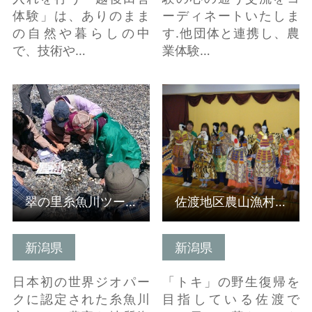
体験」は、ありのまま
ーディネートいたしま
の自然や暮らしの中
す.他団体と連携し、農
で、技術や…
業体験…
詳細はこちら
詳細はこちら
翠の里糸魚川ツーリズム推進協議会(受入組織/新潟県）
佐渡地区農山漁村体験推進協議会(受入組織/新潟県）
新潟県
新潟県
日本初の世界ジオパー
「トキ」の野生復帰を
クに認定された糸魚川
目指している佐渡で