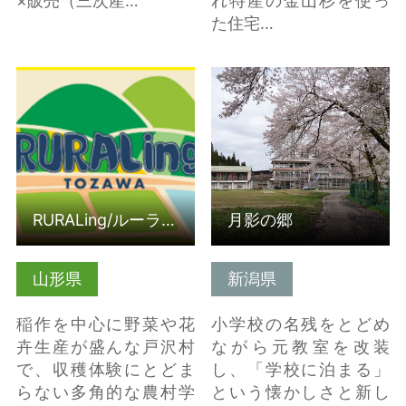
×販売（三次産…
れ特産の金山杉を使っ
た住宅…
詳細はこちら
詳細はこちら
RURALing/ルーラリング
月影の郷
山形県
新潟県
稲作を中心に野菜や花
小学校の名残をとどめ
卉生産が盛んな戸沢村
ながら元教室を改装
で、収穫体験にとどま
し、「学校に泊まる」
らない多角的な農村学
という懐かしさと新し