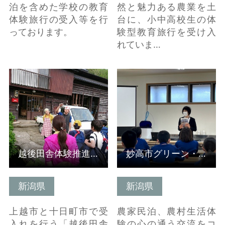
泊を含めた学校の教育
然と魅力ある農業を土
体験旅行の受入等を行
台に、小中高校生の体
っております。
験型教育旅行を受け入
れていま…
詳細はこちら
詳細はこちら
越後田舎体験推進協議会(受入組織）
妙高市グリーン・ツーリズム推進協議会(受入組織/新潟県）
新潟県
新潟県
上越市と十日町市で受
農家民泊、農村生活体
入れを行う「越後田舎
験の心の通う交流をコ