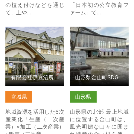
の植え付けなどを通じ
「日本初の公立教育フ
て、土や…
ァーム」で…
詳細はこちら
詳細はこちら
有限会社伊豆沼農産
山形県金山町SDGs体験「食」学校
宮城県
山形県
地域資源を活用した6次
山形県の北部 最上地域
産業化「生産（一次産
に位置する金山町は、
業）×加工（二次産業）
風光明媚な山々に囲ま