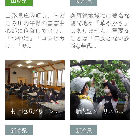
山形県
新潟県
山形県庄内町は、米ど
奥阿賀地域には著名な
ころ庄内平野のほぼ中
観光地や「華やかさ」
心部に位置しており、
はありません。重要な
「つや姫」「コシヒカ
ことは「二度とない多
リ」「サ…
感な年代…
詳細はこちら
詳細はこちら
村上地域グリーン・ツーリズム協議会（受入組織）
胎内型ツーリズム推進協議会301人会（受入組織）
新潟県
新潟県