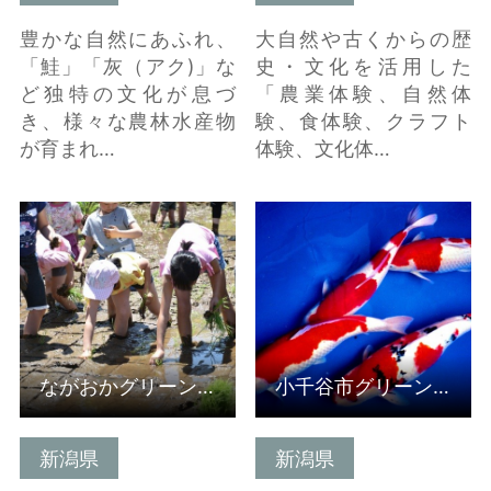
豊かな自然にあふれ、
大自然や古くからの歴
「鮭」「灰（アク)」な
史・文化を活用した
ど独特の文化が息づ
「農業体験、自然体
き、様々な農林水産物
験、食体験、クラフト
が育まれ…
体験、文化体…
詳細はこちら
詳細はこちら
ながおかグリーン・ツーリズム推進協議会（受入組織）
小千谷市グリーン・ツーリズム推進協議会(受入組織）
新潟県
新潟県