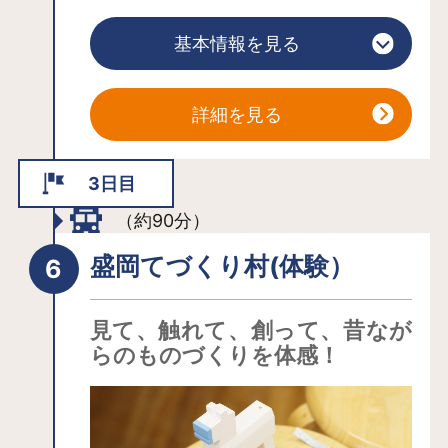
ぽ」、手造りのクラフト家具の販売や
基本情報を見る
体験工房がある「森林工芸館」などが
あり、他には例のない「アート・ヴィ
レッジ（芸術村）」となっています。
詳細を見る
3日目
（約90分）
盛岡てづくり村(体験）
見て、触れて、創って、昔なが
らのものづくりを体感！