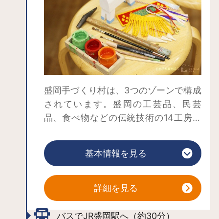
盛岡手づくり村は、3つのゾーンで構成
されています。盛岡の工芸品、民芸
品、食べ物などの伝統技術の14工房が
並ぶ「手づくり工房ゾーン」のほか、
南部鉄器をはじめ4,000種類以上の地場
基本情報を見る
産品の展示販売が行われている「盛岡
地域地場産業振興センターゾーン」、
馬産地であったこの地域特有の住居を
詳細を見る
移築した「南部曲り家ゾーン」があり
ます。
バスでJR盛岡駅へ（約30分）