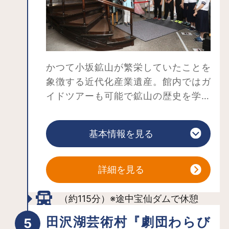
かつて小坂鉱山が繁栄していたことを
象徴する近代化産業遺産。館内ではガ
イドツアーも可能で鉱山の歴史を学ぶ
ことができます。
基本情報を見る
詳細を見る
（約115分）※途中宝仙ダムで休憩
田沢湖芸術村『劇団わらび