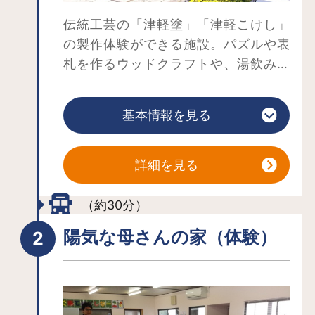
伝統工芸の「津軽塗」「津軽こけし」
の製作体験ができる施設。パズルや表
札を作るウッドクラフトや、湯飲みや
丸皿の絵付けができる陶芸も体験可。
（いずれも要事前予約）
基本情報を見る
津軽三味線の生演奏を聴ける日も。多
くの民謡芸人（唄、手踊り、三味線な
ど）を輩出してきた町・黒石で、津軽
詳細を見る
三味線の名手が奏でる音色をお楽しみ
ください。
（約30分）
春～秋は足湯にも浸かれます。肌の汚
陽気な母さんの家（体験）
れを石鹸のように落としてくれる不思
議な湯を試してみては？多数のお土産
を取りそろえた売店や、ご当地グルメ
を味わえるレストランもあります。す