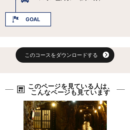
中でも、手づくり工房は人気で、職人
さんの伝統手法を間近に見学できるほ
GOAL
か、直接職人さんから手ほどきを受け
ながらオリジナル作品をつくることが
できます。南部せんべいを焼いたり、
冷麺作ったりといった体験もでき、子
どもから大人まで楽しめます。
このコースをダウンロードする
南部曲り家は江戸時代後期に建てられ
た馬産地特有の住居で、とても貴重な
もの。当時を偲ばせる農工具なども陳
このページを見ている人は、
列されており、昔にタイムスリップし
こんなページも見ています
たような感覚を味わうことができま
す。
詳細はこちら