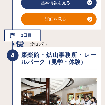
基本情報を見る
らぎに癒される湯です。湯瀬渓谷トレ
ッキングの拠点に最適です。
入浴を重ねる程に肌が潤うと評判の美
詳細を見る
人の湯で、湯瀬の温泉水を使用した化
粧水が売られているほど。
2日目
湯宿でいただく秋田の郷土料理「きり
（約35分）
たんぽ鍋」も楽しみのひとつ。
康楽館・鉱山事務所・レー
ルパーク（見学・体験）