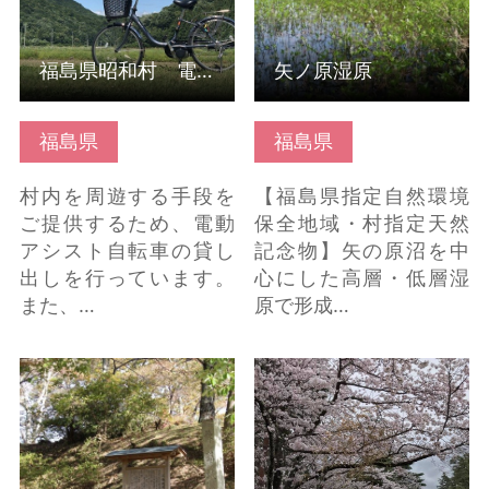
福島県昭和村 電動レンタサイクルですいすい!隠れた魅力発見
矢ノ原湿原
福島県
福島県
村内を周遊する手段を
【福島県指定自然環境
ご提供するため、電動
保全地域・村指定天然
アシスト自転車の貸し
記念物】矢の原沼を中
出しを行っています。
心にした高層・低層湿
また、…
原で形成…
三春城（跡）・三春城
會津十楽 の詳細はこち
VR の詳細はこちら
ら