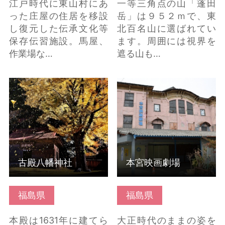
江戸時代に東山村にあ
一等三角点の山「蓬田
った庄屋の住居を移設
岳」は９５２ｍで、東
し復元した伝承文化等
北百名山に選ばれてい
保存伝習施設。馬屋、
ます。周囲には視界を
作業場な…
遮る山も…
古殿八幡神社 の詳細は
本宮映画劇場 の詳細は
こちら
こちら
古殿八幡神社
本宮映画劇場
福島県
福島県
本殿は1631年に建てら
大正時代のままの姿を