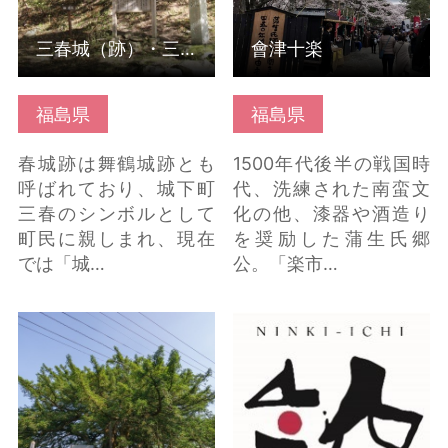
三春城（跡）・三春城VR
會津十楽
福島県
福島県
春城跡は舞鶴城跡とも
1500年代後半の戦国時
呼ばれており、城下町
代、洗練された南蛮文
三春のシンボルとして
化の他、漆器や酒造り
町民に親しまれ、現在
を奨励した蒲生氏郷
では「城…
公。「楽市…
万正寺の大カヤ の詳細
人気酒造株式会社 人
はこちら
気一 ゴールド人気純
米大吟醸 の詳細はこち
ら