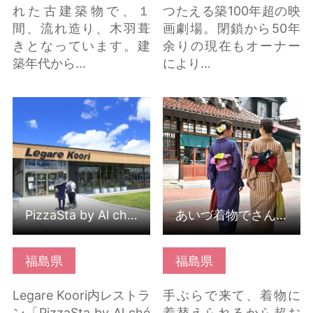
れた古建築物で、１
つたえる築100年超の映
間、流れ造り、木羽葺
画劇場。閉鎖から50年
きとなっています。建
余りの現在もオーナー
築年代から…
により…
PizzaSta by Al ché
あいづ着物でさんぽ の
cciano の詳細はこちら
詳細はこちら
PizzaSta by Al ché cciano
あいづ着物でさんぽ
福島県
福島県
Legare Koori内レストラ
手ぶらで来て、着物に
ン「PizzaSta by Al ché
着替えられるから超お