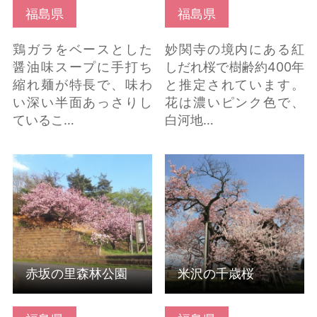
福島県
福島県
鶏ガラをベースとした
妙関寺の境内にある紅
醤油味スープに手打ち
しだれ桜で樹齢約400年
縮れ麺が特長で、味わ
と推定されています。
い深い半面あっさりし
花は濃いピンク色で、
ているこ…
白河地…
赤坂の里森林公園 の詳
米沢の千歳桜 の詳細は
細はこちら
こちら
赤坂の里森林公園
米沢の千歳桜