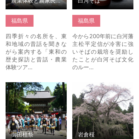
農業体験と農家民宿体験
白河そば
福島県
福島県
四季折々の名所を、東
今から200年前に白河藩
和地域の昔話を聞きな
主松平定信が冷害に強
がら案内する「東和の
いそばの栽培を奨励し
歴史探訪と昔話・農業
たことが白河そば文化
体験ツア…
のルー…
御田植祭 の詳細はこち
岩倉桜 の詳細はこちら
ら
御田植祭
岩倉桜