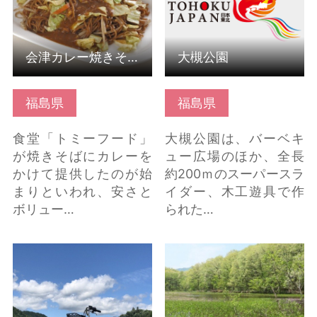
会津カレー焼きそば
大槻公園
福島県
福島県
食堂「トミーフード」
大槻公園は、バーベキ
が焼きそばにカレーを
ュー広場のほか、全長
かけて提供したのが始
約200ｍのスーパースラ
まりといわれ、安さと
イダー、木工遊具で作
ボリュー…
られた…
福島県昭和村 電動レ
矢ノ原湿原 の詳細はこ
ンタサイクルですいす
ちら
い!隠れた魅力発見 の詳
細はこちら