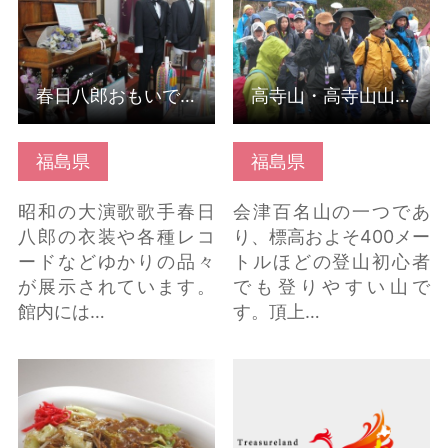
春日八郎おもいで館
高寺山・高寺山山開き
福島県
福島県
昭和の大演歌歌手春日
会津百名山の一つであ
八郎の衣装や各種レコ
り、標高およそ400メー
ードなどゆかりの品々
トルほどの登山初心者
が展示されています。
でも登りやすい山で
館内には…
す。頂上…
会津カレー焼きそば の
大槻公園 の詳細はこち
詳細はこちら
ら