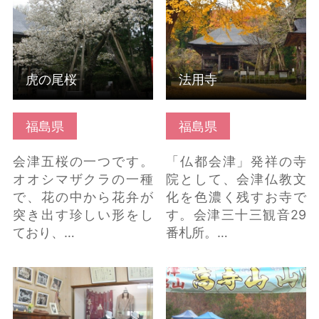
虎の尾桜
法用寺
福島県
福島県
会津五桜の一つです。
「仏都会津」発祥の寺
オオシマザクラの一種
院として、会津仏教文
で、花の中から花弁が
化を色濃く残すお寺で
突き出す珍しい形をし
す。会津三十三観音29
ており、…
番札所。…
春日八郎おもいで館 の
高寺山・高寺山山開き
詳細はこちら
の詳細はこちら