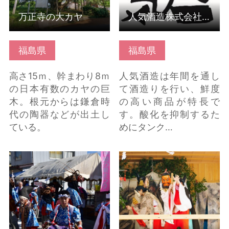
万正寺の大カヤ
人気酒造株式会社 人気一 ゴールド人気純米大吟醸
福島県
福島県
高さ15ｍ、幹まわり8ｍ
人気酒造は年間を通し
の日本有数のカヤの巨
て酒造りを行い、鮮度
木。根元からは鎌倉時
の高い商品が特長で
代の陶器などが出土し
す。酸化を抑制するた
ている。
めにタンク…
小手姫の里秋まつり の
内谷春日神社太々神楽
詳細はこちら
の詳細はこちら