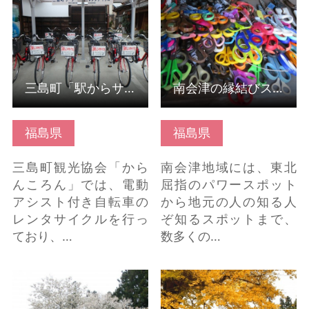
ら
三島町「駅からサイクリング」
南会津の縁結びスポット
福島県
福島県
三島町観光協会「から
南会津地域には、東北
んころん」では、電動
屈指のパワースポット
アシスト付き自転車の
から地元の人の知る人
レンタサイクルを行っ
ぞ知るスポットまで、
ており、…
数多くの…
虎の尾桜 の詳細はこち
法用寺 の詳細はこちら
ら