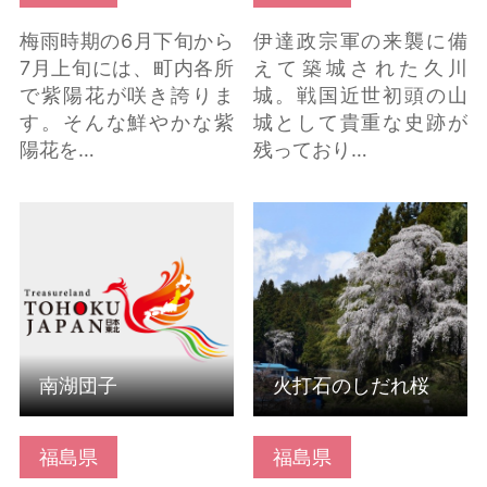
梅雨時期の6月下旬から
伊達政宗軍の来襲に備
7月上旬には、町内各所
えて築城された久川
で紫陽花が咲き誇りま
城。戦国近世初頭の山
す。そんな鮮やかな紫
城として貴重な史跡が
陽花を…
残っており…
南湖団子 の詳細はこち
火打石のしだれ桜 の詳
ら
細はこちら
南湖団子
火打石のしだれ桜
福島県
福島県