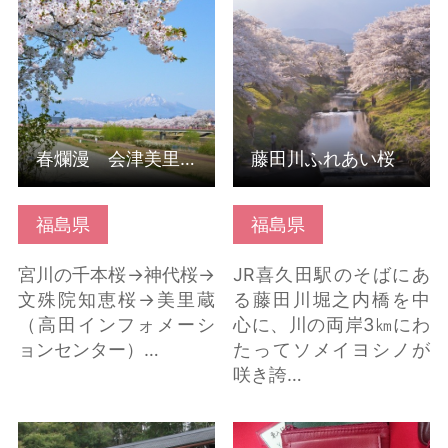
春爛漫 会津美里桜満
藤田川ふれあい桜 の詳
開コース の詳細はこち
細はこちら
ら
春爛漫 会津美里桜満開コース
藤田川ふれあい桜
福島県
福島県
宮川の千本桜→神代桜→
JR喜久田駅のそばにあ
文殊院知恵桜→美里蔵
る藤田川堀之内橋を中
（高田インフォメーシ
心に、川の両岸3㎞にわ
ョンセンター）…
たってソメイヨシノが
咲き誇…
洲走の湯 の詳細はこち
白春工芸 の詳細はこち