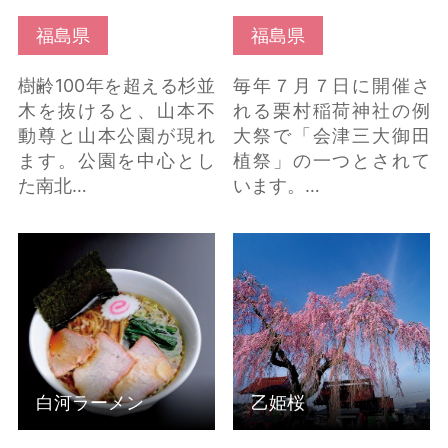
福島県
福島県
樹齢100年を超える杉並
毎年７月７日に開催さ
木を抜けると、山本不
れる栗村稲荷神社の例
動尊と山本公園が現れ
大祭で「会津三大御田
ます。公園を中心とし
植祭」の一つとされて
た南北…
います。…
白河ラーメン の詳細は
乙姫桜 の詳細はこちら
こちら
白河ラーメン
乙姫桜