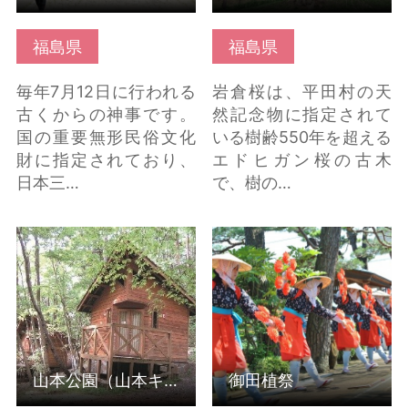
福島県
福島県
毎年7月12日に行われる
岩倉桜は、平田村の天
古くからの神事です。
然記念物に指定されて
国の重要無形民俗文化
いる樹齢550年を超える
財に指定されており、
エドヒガン桜の古木
日本三…
で、樹の…
山本公園（山本キャン
御田植祭 の詳細はこち
プ場） の詳細はこちら
ら
山本公園（山本キャンプ場）
御田植祭