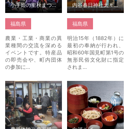
小手姫の里秋まつり
内谷春日神社太々神楽
福島県
福島県
農業・工業・商業の異
明治15年（1882年）に
業種間の交流を深める
最初の奉納が行われ、
イベントです。特産品
昭和60年国見町第1号の
の即売会や、町内団体
無形民俗文化財に指定
の参加に…
されま…
農業体験と農家民宿体
白河そば の詳細はこち
験 の詳細はこちら
ら