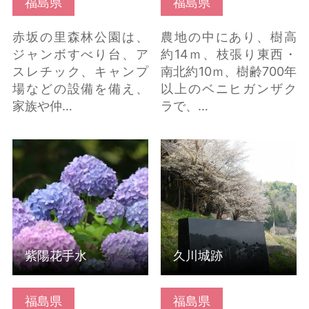
福島県
福島県
赤坂の里森林公園は、
農地の中にあり、樹高
ジャンボすべり台、ア
約14ｍ、枝張り東西・
スレチック、キャンプ
南北約10ｍ、樹齢700年
場などの設備を備え、
以上のベニヒガンザク
家族や仲…
ラで、…
紫陽花手水 の詳細はこ
久川城跡 の詳細はこち
ちら
ら
紫陽花手水
久川城跡
福島県
福島県