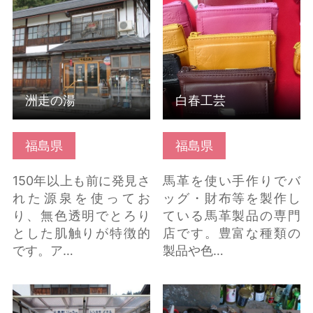
ら
ら
洲走の湯
白春工芸
福島県
福島県
150年以上も前に発見さ
馬革を使い手作りでバ
れた源泉を使ってお
ッグ・財布等を製作し
り、無色透明でとろり
ている馬革製品の専門
とした肌触りが特徴的
店です。豊富な種類の
です。ア…
製品や色…
三島町「駅からサイク
南会津の縁結びスポッ
リング」 の詳細はこち
ト の詳細はこちら