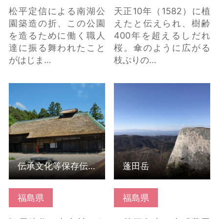
松平定信による南湖公
天正10年（1582）に植
園築造の折、この公園
えたと伝えられ、樹齢
を造るために働く職人
400年を超えるしだれ
達に振る舞われたこと
桜。傘のように広がる
がはじま…
枝ぶりの…
伝承文化等保存伝習施
蓬田岳 の詳細はこちら
設 樹里庵 の詳細はこ
ちら
伝承文化等保存伝習施設 樹里庵
蓬田岳
福島県
福島県