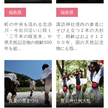
福島県
福島県
町の中央を流れる北須
諏訪神社境内の参道に
川・今出川沿いに咲く
そびえ立つ２本の大杉
「二千本の桜並木」や
で、樹齢はおよそ１２
県天然記念物の樹齢500
００年。国の天然記念
年を超…
物にも指…
真夏の雪まつり の詳細
愛宕神社例大祭「箱崎
はこちら
の獅子舞」 の詳細はこ
ちら
真夏の雪まつり
愛宕神社例大祭「箱崎の獅子舞」