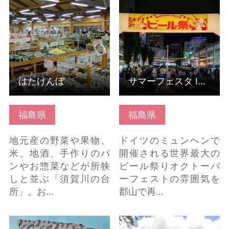
はたけんぼ の詳細はこ
サマーフェスタ IN
ちら
KORIYAMA「ビール
祭」 の詳細はこちら
はたけんぼ
サマーフェスタ IN KORIYAMA「ビール祭」
福島県
福島県
地元産の野菜や果物、
ドイツのミュンヘンで
米、地酒、手作りのパ
開催される世界最大の
ンやお惣菜などが所狭
ビール祭りオクトーバ
しと並ぶ「須賀川の台
ーフェストの雰囲気を
所」。お…
郡山で再…
至福の桃グミ の詳細は
柳津温泉 の詳細はこち