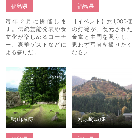
福島県
福島県
毎年２月に開催しま
【イベント】約1,000個
す。伝統芸能発表や食
の灯篭が、復元された
文化が楽しめるコーナ
金堂と中門を照らし、
ー、豪華ゲストなどに
思わず写真を撮りたく
よる盛りだ…
なるフ…
鴫山城跡 の詳細はこち
河原崎城跡 の詳細はこ
ら
ちら
鴫山城跡
河原崎城跡