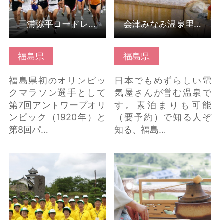
三浦弥平ロードレース大会
会津みなみ温泉里の湯
福島県
福島県
福島県初のオリンピッ
日本でもめずらしい電
クマラソン選手として
気屋さんが営む温泉で
第7回アントワープオリ
す。素泊まりも可能
ンピック（1920年）と
（要予約）で知る人ぞ
第8回パ…
知る、福島…
ツーリズムガイド白河
炎の郷・向羽黒山城跡
の詳細はこちら
ふれあい茶会 の詳細は
こちら