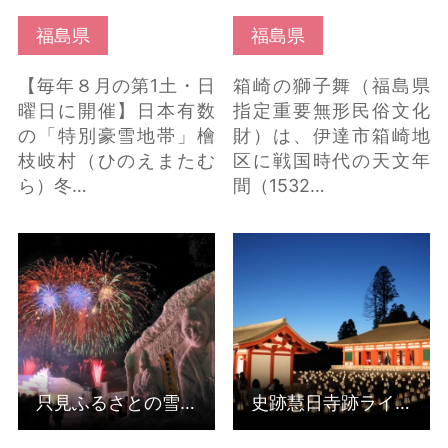
福島県
福島県
【毎年８月の第1土・日
箱崎の獅子舞（福島県
曜日に開催】日本有数
指定重要無形民俗文化
の「特別豪雪地帯」檜
財）は、伊達市箱崎地
枝岐村（ひのえまたむ
区に戦国時代の天文年
ら）冬…
間（1532…
只見ふるさとの雪まつ
史跡慧日寺跡ライトア
り の詳細はこちら
ップイベント「月待ち
の灯り」 の詳細はこち
ら
只見ふるさとの雪まつり
史跡慧日寺跡ライトアップイベント「月待ちの灯り」