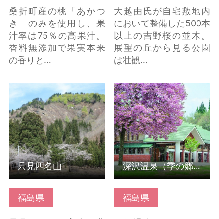
桑折町産の桃「あかつ
大越由氏が自宅敷地内
き」のみを使用し、果
において整備した500本
汁率は75％の高果汁。
以上の吉野桜の並木。
香料無添加で果実本来
展望の丘から見る公園
の香りと…
は壮観…
只見四名山 の詳細はこ
深沢温泉（季の郷湯ら
ちら
里・むら湯） の詳細は
こちら
只見四名山
深沢温泉（季の郷湯ら里・むら湯）
福島県
福島県