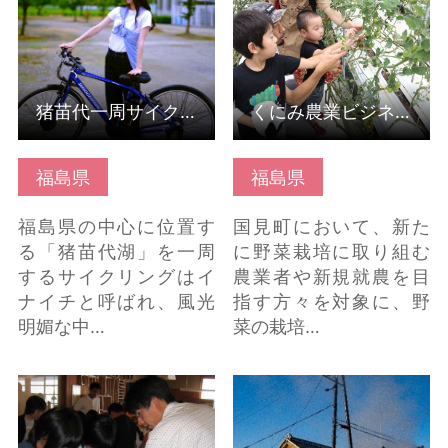
猪苗代一周サイクルツーリズム「イナイチ」
くにみ農業ビジネス訓練所
福島県
福島県
福島県の中心に位置す
国見町において、新た
る「猪苗代湖」を一周
に野菜栽培に取り組む
するサイクリングはイ
農業者や新規就農を目
ナイチと呼ばれ、風光
指す方々を対象に、野
明媚な中…
菜の栽培…
和紙漉き・工芸体験 の
昔ながらの酒蔵見学、
詳細はこちら
試飲体験（檜物屋酒
造） の詳細はこちら