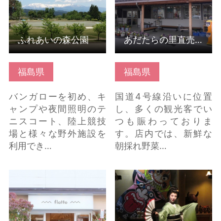
ふれあいの森公園
あだたらの里直売所
福島県
福島県
バンガローを初め、キ
国道4号線沿いに位置
ャンプや夜間照明のテ
し、多くの観光客でい
ニスコート、陸上競技
つも賑わっておりま
場と様々な野外施設を
す。店内では、新鮮な
利用でき…
朝採れ野菜…
すかがわ観光物産館
東山芸妓 の詳細はこち
flatto（ふらっと） の詳
ら
細はこちら