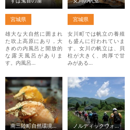
すぱ鬼首の湯
女川の帆立
宮城県
宮城県
雄大な大自然に囲まれ
女川町では帆立の養殖
た吹上高原にあり，大
も盛んに行われていま
きめの内風呂と開放的
す。女川の帆立は、貝
な露天風呂がありま
柱が大きく、肉厚で甘
す。内風呂…
みがある…
南三陸町自然環境活用
ノルディックウォークin
センター（ネイチャー
中山平温泉 の詳細はこ
センター） の詳細はこ
ちら
ちら
南三陸町自然環境活用センター（ネイチャーセンター）
ノルディックウォークin中山平温泉