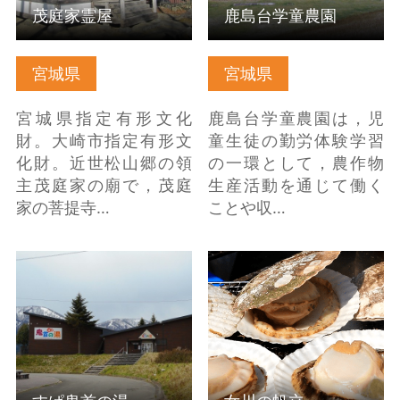
茂庭家霊屋
鹿島台学童農園
宮城県
宮城県
宮城県指定有形文化
鹿島台学童農園は，児
財。大崎市指定有形文
童生徒の勤労体験学習
化財。近世松山郷の領
の一環として，農作物
主茂庭家の廟で，茂庭
生産活動を通じて働く
家の菩提寺…
ことや収…
すぱ鬼首の湯 の詳細は
女川の帆立 の詳細はこ
こちら
ちら