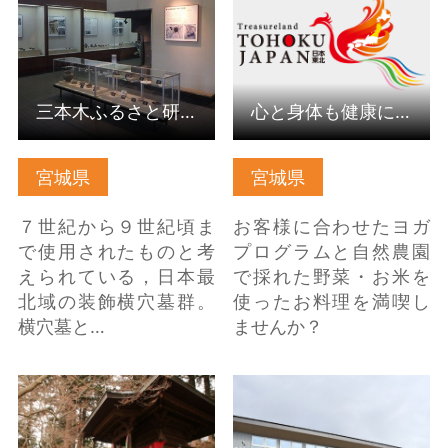
三本木ふるさと研修センター
心と身体も健康に ヨガと彩りランチ
宮城県
宮城県
７世紀から９世紀頃ま
お客様に合わせたヨガ
で使用されたものと考
プログラムと自然農園
えられている，日本最
で採れた野菜・お米を
北域の装飾横穴墓群。
使ったお料理を満喫し
横穴墓と…
ませんか？
箟岳白山祭【宮城県涌
Book＆Cafe こ・らっし
谷町】 の詳細はこちら
ぇ の詳細はこちら