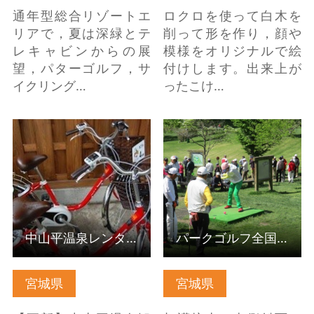
通年型総合リゾートエ
ロクロを使って白木を
リアで，夏は深緑とテ
削って形を作り，顔や
レキャビンからの展
模様をオリジナルで絵
望，パターゴルフ，サ
付けします。出来上が
イクリング…
ったこけ…
中山平温泉レンタサイ
パークゴルフ全国交流
クル の詳細はこちら
大会さくらカップ の詳
細はこちら
中山平温泉レンタサイクル
パークゴルフ全国交流大会さくらカップ
宮城県
宮城県