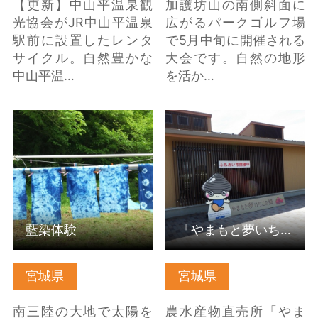
【更新】中山平温泉観
加護坊山の南側斜面に
光協会がJR中山平温泉
広がるパークゴルフ場
駅前に設置したレンタ
で5月中旬に開催される
サイクル。自然豊かな
大会です。自然の地形
中山平温…
を活か…
藍染体験 の詳細はこち
「やまもと夢いちごの
ら
郷」ふれあい市 の詳細
はこちら
藍染体験
「やまもと夢いちごの郷」ふれあい市
宮城県
宮城県
南三陸の大地で太陽を
農水産物直売所「やま