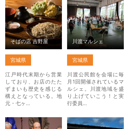
はこちら
こちら
そばの店 吉野屋
川渡マルシェ
宮城県
宮城県
江戸時代末期から営業
川渡公民館を会場に毎
しており、お店のたた
月1回開催されているマ
ずまいも歴史を感じる
ルシェ。川渡地域を盛
構えとなっている。地
り上げていこう！と実
元・七ヶ…
行委員…
宮城菱取り唄全国大会
中鉢美術館 の詳細はこ
の詳細はこちら
ちら