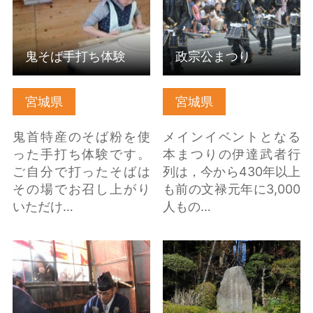
鬼そば手打ち体験
政宗公まつり
宮城県
宮城県
鬼首特産のそば粉を使
メインイベントとなる
った手打ち体験です。
本まつりの伊達武者行
ご自分で打ったそばは
列は，今から430年以上
その場でお召し上がり
も前の文禄元年に3,000
いただけ…
人もの…
【再開時期未定】法華
美豆の小島 の詳細はこ
三郎打初式 の詳細はこ
ちら
ちら