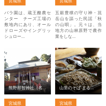
宮城県
宮城県
バラ園は、蔵王酪農セ
五穀豊穣の守り神・箟
ンター チーズ工場の
岳山を謳った民謡「秋
敷地内にあり、オール
の山唄」。元々は、当
ドローズやイングリッ
地方の山林原野で農作
シュロー…
業をしな…
熊野那智神社（名取
山里のそば まるいち の
市） の詳細はこちら
詳細はこちら
熊野那智神社（名取市）
山里のそば まるいち
宮城県
宮城県