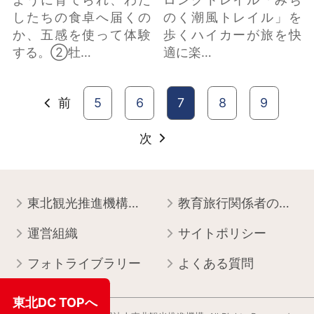
したちの食卓へ届くの
のく潮風トレイル」を
か、五感を使って体験
歩くハイカーが旅を快
する。②牡…
適に楽…
前
5
6
7
8
9
次
東北観光推進機構について
教育旅行関係者の皆様へ
運営組織
サイトポリシー
フォトライブラリー
よくある質問
東北DC TOPへ