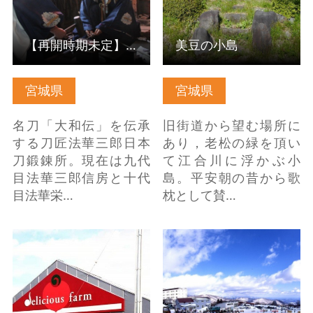
【再開時期未定】法華三郎打初式
美豆の小島
宮城県
宮城県
名刀「大和伝」を伝承
旧街道から望む場所に
する刀匠法華三郎日本
あり，老松の緑を頂い
刀鍛錬所。現在は九代
て江合川に浮かぶ小
目法華三郎信房と十代
島。平安朝の昔から歌
目法華栄…
枕として賛…
デリシャスファーム
みやぎ蔵王 樹氷めぐ
ファームカフェ の詳細
りツアー の詳細はこち
はこちら
ら