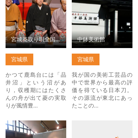
宮城菱取り唄全国大会
中鉢美術館
宮城県
宮城県
かつて鹿島台には「品
我が国の美術工芸品の
井沼」という沼があ
中で世界から最高の評
り，収穫期にはたくさ
価を得ている日本刀。
んの舟が出て菱の実取
その源流が東北にあっ
りが風情豊…
たことの…
三本木ふるさと研修セ
心と身体も健康に ヨ
ンター の詳細はこちら
ガと彩りランチ の詳細
はこちら