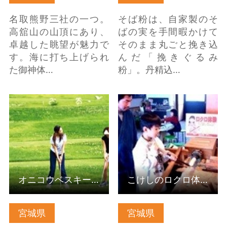
名取熊野三社の一つ。
そば粉は、自家製のそ
高舘山の山頂にあり、
ばの実を手間暇かけて
卓越した眺望が魅力で
そのまま丸ごと挽き込
す。海に打ち上げられ
んだ「挽きぐるみ
た御神体…
粉」。丹精込…
オニコウベスキー場 の
こけしのロクロ体験 の
詳細はこちら
詳細はこちら
オニコウベスキー場
こけしのロクロ体験
宮城県
宮城県