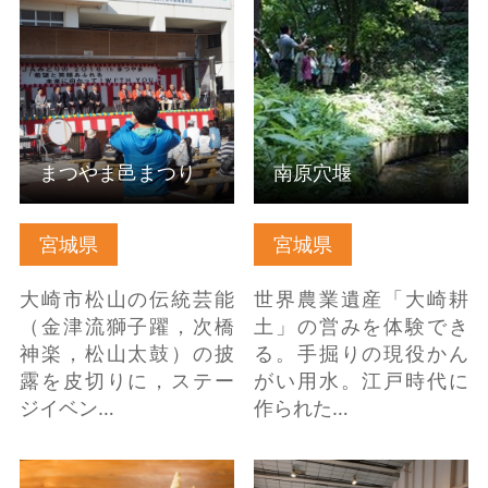
まつやま邑まつり の詳
南原穴堰 の詳細はこち
細はこちら
ら
まつやま邑まつり
南原穴堰
宮城県
宮城県
大崎市松山の伝統芸能
世界農業遺産「大崎耕
（金津流獅子躍，次橋
土」の営みを体験でき
神楽，松山太鼓）の披
る。手掘りの現役かん
露を皮切りに，ステー
がい用水。江戸時代に
ジイベン…
作られた…
そばの店 吉野屋 の詳細
川渡マルシェ の詳細は