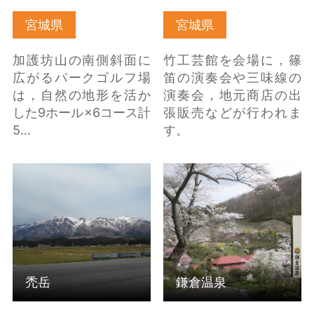
宮城県
宮城県
加護坊山の南側斜面に
竹工芸館を会場に，篠
広がるパークゴルフ場
笛の演奏会や三味線の
は，自然の地形を活か
演奏会，地元商店の出
した9ホール×6コース計
張販売などが行われま
5…
す。
禿岳 の詳細はこちら
鎌倉温泉 の詳細はこち
ら
禿岳
鎌倉温泉