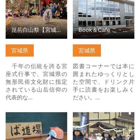
箟岳白山祭【宮城県涌谷町】
Book＆Cafe こ・らっしぇ
宮城県
宮城県
千年の伝統を誇る宮
図書コーナーでは本に
座式行事で、宮城県の
囲まれたゆっくりとし
無形民俗文化財に指定
た空間で、ドリンク片
されている山岳信仰の
手に読書をお楽しみく
代表的な…
ださい。…
鬼そば手打ち体験 の詳
政宗公まつり の詳細は
細はこちら
こちら