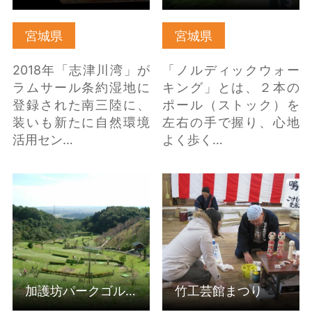
宮城県
宮城県
2018年「志津川湾」が
「ノルディックウォー
ラムサール条約湿地に
キング」とは、２本の
登録された南三陸に、
ポール（ストック）を
装いも新たに自然環境
左右の手で握り、心地
活用セン…
よく歩く…
加護坊パークゴルフ場
竹工芸館まつり の詳細
の詳細はこちら
はこちら
加護坊パークゴルフ場
竹工芸館まつり