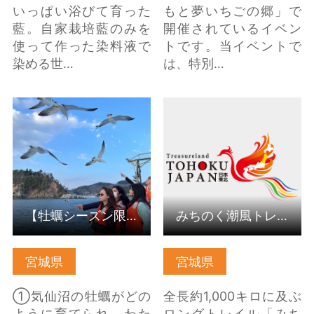
いっぱい浴びて育った
もと夢いちごの郷」で
藍。自家栽培藍のみを
開催されているイベン
使って作った染料液で
トです。当イベントで
染める世…
は、特別…
【牡蠣シーズン限定プ
みちのく潮風トレイ
ラン】牡蠣筏乗船体
ル 名取トレイルセン
験・かき番屋 〜Oys…
ター の詳細はこちら
の詳細はこちら
【牡蠣シーズン限定プラン】牡蠣筏乗船体験・かき番屋 〜Oys…
みちのく潮風トレイル 名取トレイルセンター
宮城県
宮城県
①気仙沼の牡蠣がどの
全長約1,000キロに及ぶ
ように育てられ、わた
ロングトレイル「みち