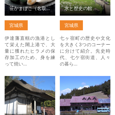
笹かまぼこ（名取市）
水と歴史の館
宮城県
宮城県
伊達藩直轄の漁港とし
七ヶ宿町の歴史や文化
て栄えた閖上港で、大
を大きく3つのコーナー
量に獲れたヒラメの保
に分けて紹介。先史時
存加工のため、身を練
代、七ケ宿街道、人々
って焼い…
の暮ら…
茂庭家霊屋 の詳細はこ
鹿島台学童農園 の詳細
ちら
はこちら