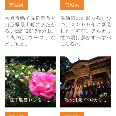
宮城県
宮城県
大崎市鳴子温泉鬼首と
湯治宿の面影を残しつ
山形県最上町にまたが
つ、２００９年に新装
る，標高1261.7mの山。
した一軒宿。アルカリ
「火の沢コース」な
性の湯は肌がすべすべ
ど，頂上…
になると…
蔵王酪農センター バ
秋の山唄全国大会【宮
ラ園 の詳細はこちら
城県涌谷町】 の詳細は
こちら
蔵王酪農センター バラ園
秋の山唄全国大会【宮城県涌谷町】