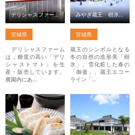
デリシャスファーム ファームカフェ
みやぎ蔵王 樹氷めぐりツアー
宮城県
宮城県
デリシャスファーム
蔵王のシンボルとなる
は，糖度の高い「デリ
冬の自然の造形美「樹
シャストマト」を生
氷」、雪化粧した春の
産・販売しています。
「御釜」、蔵王エコー
農園内にあ…
ライン「…
笹かまぼこ（名取市）
水と歴史の館 の詳細は
の詳細はこちら
こちら