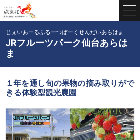
じぇいあーるふるーつぱーくせんだいあらはま
JRフルーツパーク仙台あらは
ま
１年を通し旬の果物の摘み取りがで
きる体験型観光農園