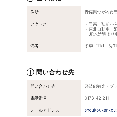
住所
青森県つがる市
アクセス
・青森、弘
・東北自動車・
・JR木造駅より
備考
冬季（11/1～3
問い合わせ先
問い合わせ先
経済部観光・ブ
電話番号
0173-42-2111
メールアドレス
shoukoukankou@c