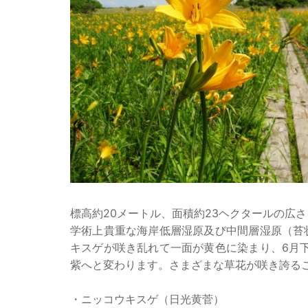
標高約20メートル、面積約23ヘクタールの広
学術上貴重な海岸低層湿原及び中間層湿原（苔
キスゲが咲き乱れて一面が黄色に染まり、6月
紫へと変わります。さまざまな草花が咲き誇るこ
・ニッコウキスゲ（日光黄菅）