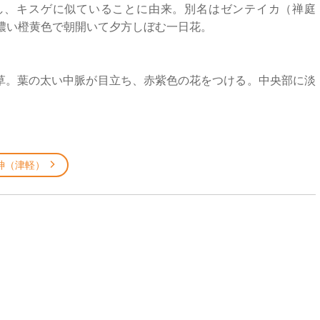
し、キスゲに似ていることに由来。別名はゼンテイカ（禅庭
濃い橙黄色で朝開いて夕方しぼむ一日花。
草。葉の太い中脈が目立ち、赤紫色の花をつける。中央部に淡
神（津軽）