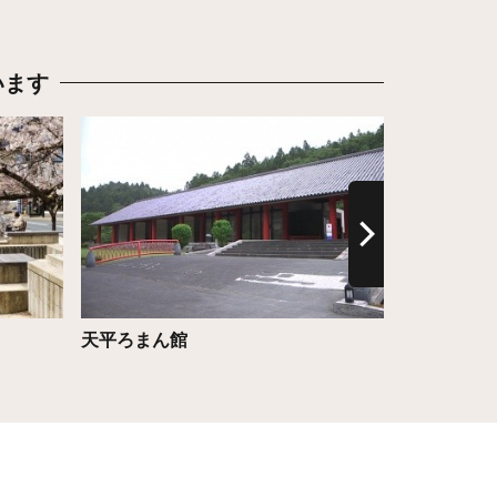
います
詳細はこちら
詳細はこち
天平ろまん館
源泉の杜（