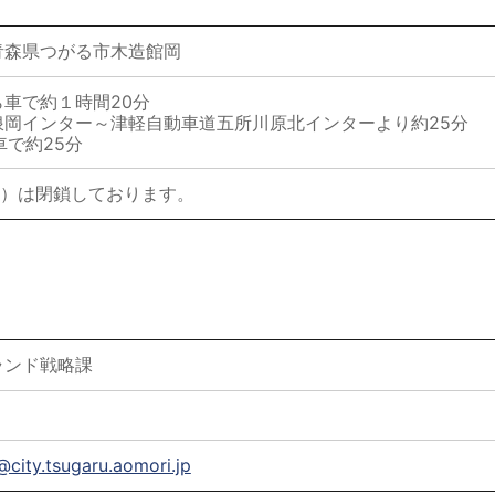
青森県つがる市木造館岡
前から車で約１時間20分
浪岡インター～津軽自動車道五所川原北インターより約25分
車で約25分
/31）は閉鎖しております。
ランド戦略課
ity.tsugaru.aomori.jp