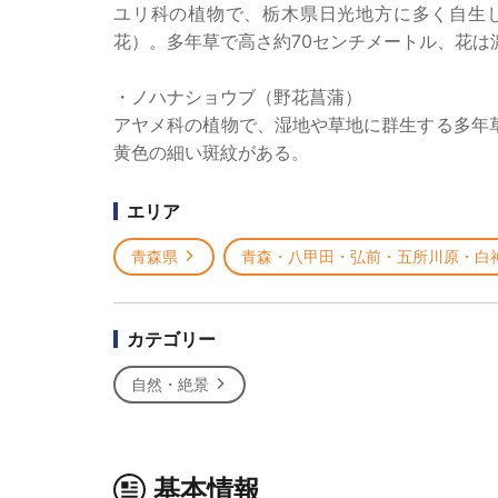
ユリ科の植物で、栃木県日光地方に多く自生
花）。多年草で高さ約70センチメートル、花は
・ノハナショウブ（野花菖蒲）
アヤメ科の植物で、湿地や草地に群生する多年
黄色の細い斑紋がある。
エリア
青森県
青森・八甲田・弘前・五所川原・白
カテゴリー
自然・絶景
基本情報